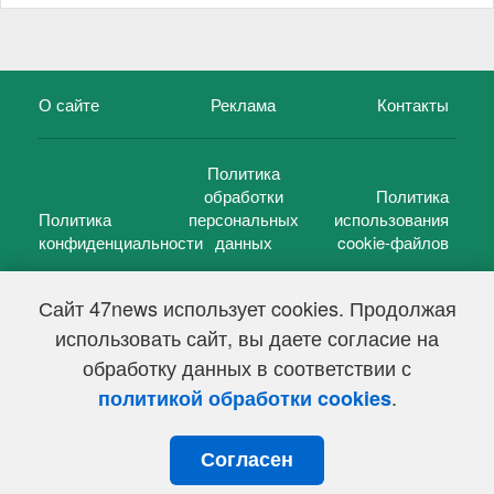
О сайте
Реклама
Контакты
Политика
обработки
Политика
Политика
персональных
использования
конфиденциальности
данных
cookie-файлов
Сайт 47news использует cookies. Продолжая
использовать сайт, вы даете согласие на
©
47 новостей (47 news)
2005 — 2026 г.
обработку данных в соответствии с
Свидетельство о регистрации СМИ Эл № ФС 77-39848, выдано
Федеральной службой по надзору в сфере связи,
.
политикой обработки cookies
информационных технологий и массовых коммуникаций
(Роскомнадзор) от 18 мая 2010г.
Согласен