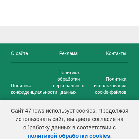
О сайте
Реклама
Контакты
Политика
обработки
Политика
Политика
персональных
использования
конфиденциальности
данных
cookie-файлов
Сайт 47news использует cookies. Продолжая
использовать сайт, вы даете согласие на
©
47 новостей (47 news)
2005 — 2026 г.
обработку данных в соответствии с
Свидетельство о регистрации СМИ Эл № ФС 77-39848, выдано
Федеральной службой по надзору в сфере связи,
.
политикой обработки cookies
информационных технологий и массовых коммуникаций