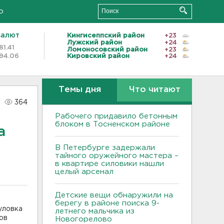
о
валют
Кингисеппский район
+23
Лужский район
+24
81.41
Ломоносовский район
+23
94.06
Кировский район
+24
Темы дня
Что читают
364
Рабочего придавило бетонным
блоком в Тосненском районе
а
В Петербурге задержали
тайного оружейного мастера –
в квартире силовики нашли
целый арсенал
Детские вещи обнаружили на
берегу в районе поиска 9-
уловка
летнего мальчика из
ов
Новогорелово