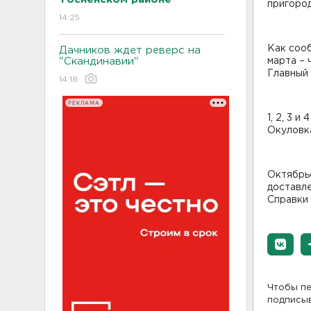
пригоро
14:25
Как сооб
Дачников ждет реверс на
"Скандинавии"
марта –
Главный 
14:18
РЕКЛАМА
1, 2, 3 
Окуловк
Октябрь
доставле
Справки
Чтобы пе
подписы