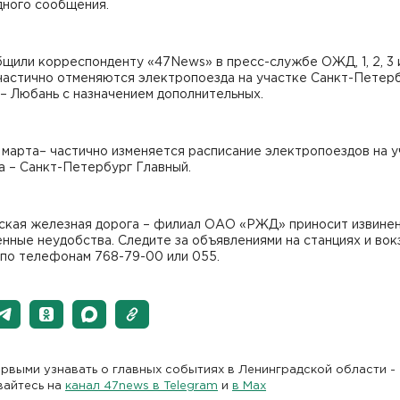
дного сообщения.
щили корреспонденту «47News» в пресс-службе ОЖД, 1, 2, 3 
 частично отменяются электропоезда на участке Санкт-Петер
– Любань с назначением дополнительных.
и 4 марта– частично изменяется расписание электропоездов на 
а – Санкт-Петербург Главный.
ская железная дорога – филиал ОАО «РЖД» приносит извинен
нные неудобства. Следите за объявлениями на станциях и вок
 по телефонам 768-79-00 или 055.
рвыми узнавать о главных событиях в Ленинградской области -
вайтесь на
канал 47news в Telegram
и
в Maх