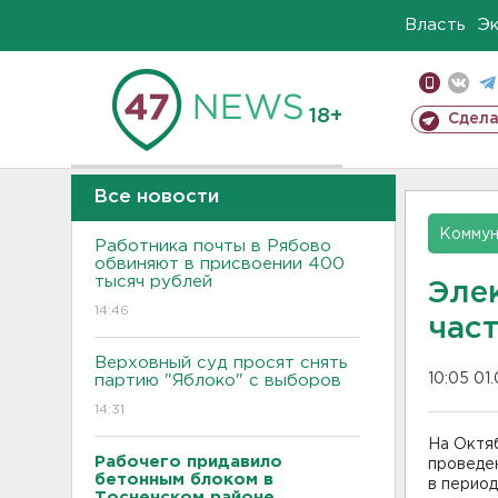
Власть
Э
18+
Сдела
Все новости
Коммун
Работника почты в Рябово
обвиняют в присвоении 400
тысяч рублей
Эле
14:46
час
Верховный суд просят снять
10:05 01
партию "Яблоко" с выборов
14:31
На Октя
Рабочего придавило
проведен
бетонным блоком в
в период
Тосненском районе