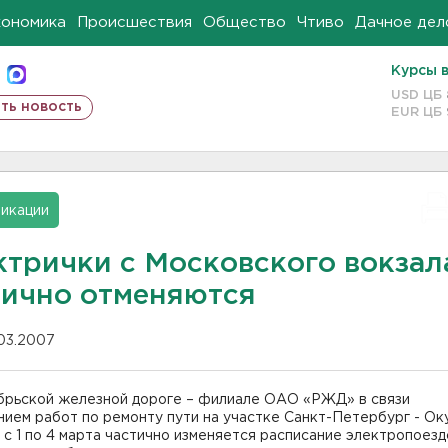
кономика
Происшествия
Общество
Чтиво
Дачное дел
Курсы 
USD ЦБ
ть новость
EUR ЦБ
икации
ктрички с Московского вокзал
тично отменяются
.03.2007
брьской железной дороге – филиале ОАО «РЖД» в связи
ием работ по ремонту пути на участке Санкт-Петербург - Ок
 с 1 по 4 марта частично изменяется расписание электропоезд