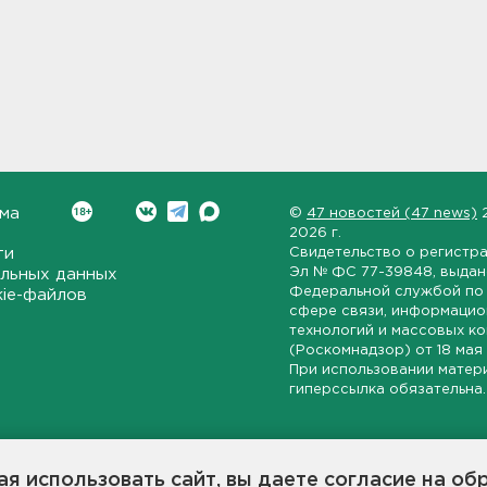
ма
©
47 новостей (47 news)
2026 г.
ти
Свидетельство о регистр
Эл № ФС 77-39848
, выда
льных данных
Федеральной службой по 
kie-файлов
сфере связи, информаци
технологий и массовых к
(Роскомнадзор) от
18 мая
При использовании матер
гиперссылка обязательна.
ет-издание, направленное на всестороннее освещение политиче
ской области, экономической и инвестиционной активности в ре
я использовать сайт, вы даете согласие на об