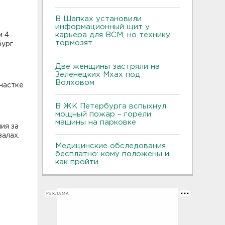
В Шапках установили
информационный щит у
карьера для ВСМ, но технику
и 4
тормозят
бург
Две женщины застряли на
Зеленецких Мхах под
Волховом
участке
В ЖК Петербурга вспыхнул
мощный пожар – горели
машины на парковке
ия за
залах.
Медицинские обследования
бесплатно: кому положены и
как пройти
РЕКЛАМА