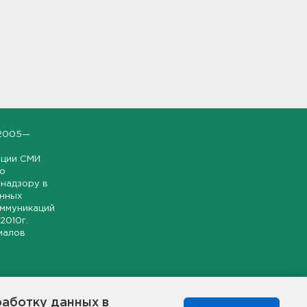
2005—
ации СМИ
но
надзору в
онных
оммуникаций
 2010г.
иалов
ской и
гионе.
работку данных в