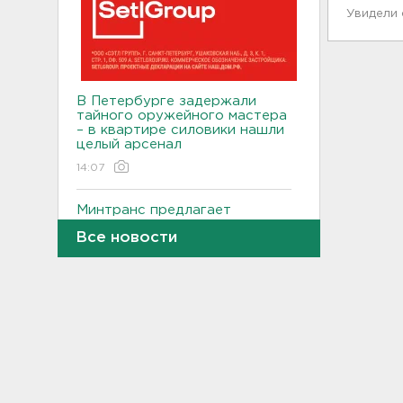
Увидели
В Петербурге задержали
тайного оружейного мастера
– в квартире силовики нашли
целый арсенал
14:07
Минтранс предлагает
включить защиту трасс от
Все новости
БПЛА в перечень дорожных
работ
13:55
Детские вещи обнаружили
на берегу в районе поиска
9-летнего мальчика из
Новогорелово
13:36