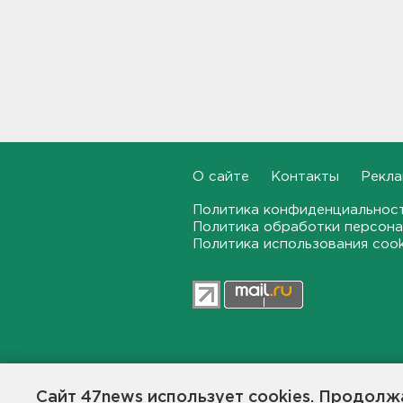
Новый начальник УФСИН
появился в Петербурге и
Ленобласти
13:20
Минцифры: Детям не будут
ограничивать доступ в
соцсети
13:06
О сайте
Контакты
Рекла
Политика конфиденциальнос
В Шапках установили
Политика обработки персона
информационный щит у
карьера для ВСМ, но технику
Политика использования coo
тормозят
12:51
Карма настигла похитителей
телефона и телевизора в
Тосно и Бокситогорске
47news.ru — независимое интерн
12:38
общественной жизни в Ленинград
Сайт 47news использует cookies. Продолжа