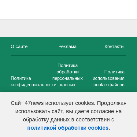
О сайте
Реклама
Контакты
Политика
обработки
Политика
Политика
персональных
использования
конфиденциальности
данных
cookie-файлов
Сайт 47news использует cookies. Продолжая
использовать сайт, вы даете согласие на
©
47 новостей (47 news)
2005 — 2026 г.
обработку данных в соответствии с
Свидетельство о регистрации СМИ Эл № ФС 77-39848, выдано
Федеральной службой по надзору в сфере связи,
.
политикой обработки cookies
информационных технологий и массовых коммуникаций
(Роскомнадзор) от 18 мая 2010г.