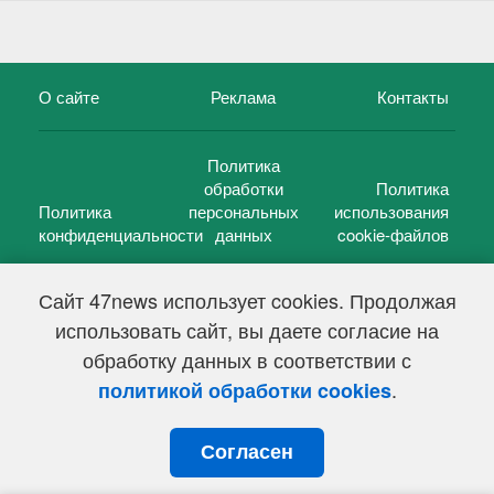
О сайте
Реклама
Контакты
Политика
обработки
Политика
Политика
персональных
использования
конфиденциальности
данных
cookie-файлов
Сайт 47news использует cookies. Продолжая
использовать сайт, вы даете согласие на
©
47 новостей (47 news)
2005 — 2026 г.
обработку данных в соответствии с
Свидетельство о регистрации СМИ Эл № ФС 77-39848, выдано
Федеральной службой по надзору в сфере связи,
.
политикой обработки cookies
информационных технологий и массовых коммуникаций
(Роскомнадзор) от 18 мая 2010г.
Согласен