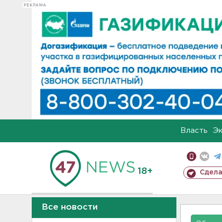
РЕКЛАМА
Власть
Э
18+
Сдела
Все новости