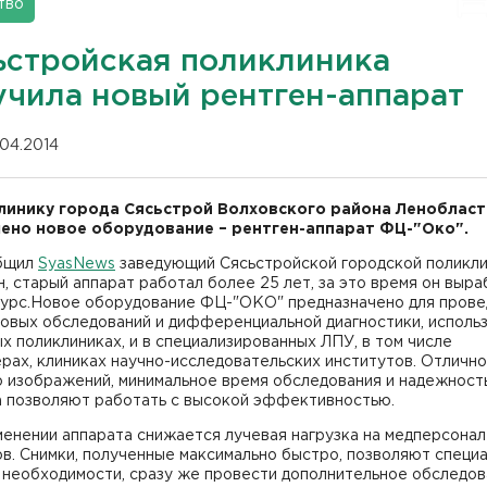
тво
ьстройская поликлиника
учила новый рентген-аппарат
.04.2014
линику города Сясьстрой Волховского района Ленобласт
ено новое оборудование – рентген-аппарат ФЦ-"Око".
бщил
SyasNews
заведующий Сясьстройской городской поликл
н, старый аппарат работал более 25 лет, за это время он выр
сурс.Новое оборудование ФЦ-"ОКО" предназначено для прове
овых обследований и дифференциальной диагностики, использ
х поликлиниках, и в специализированных ЛПУ, в том числе
рах, клиниках научно-исследовательских институтов. Отличн
 изображений, минимальное время обследования и надежност
а позволяют работать с высокой эффективностью.
енении аппарата снижается лучевая нагрузка на медперсонал
в. Снимки, полученные максимально быстро, позволяют специа
 необходимости, сразу же провести дополнительное обследо