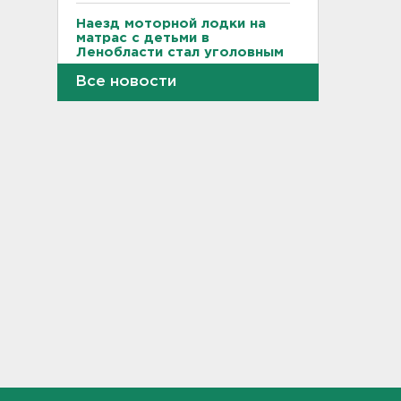
Наезд моторной лодки на
матрас с детьми в
Ленобласти стал уголовным
делом
Все новости
18:22
Фермеры в Ленобласти
смогут получить до 8 млн
рублей на развитие
хозяйства
18:07
На "Сортавалу" съехались
спасатели и дорожники.
Отрабатывали легенду о
крупном ДТП
17:50
В пятницу вузы публикуют
списки. Ленобласть подвела
итоги приемной
кампании-2026