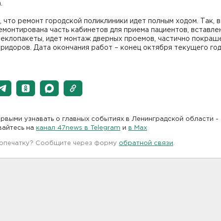
.
 что ремонт городской поликлиники идет полным ходом. Так, в
монтирована часть кабинетов для приема пациентов, вставле
теклопакеты, идет монтаж дверных проемов, частично покраш
ридоров. Дата окончания работ – конец октября текущего год
рвыми узнавать о главных событиях в Ленинградской области -
вайтесь на
канал 47news в Telegram
и
в Maх
 опечатку? Сообщите через форму
обратной связи
.