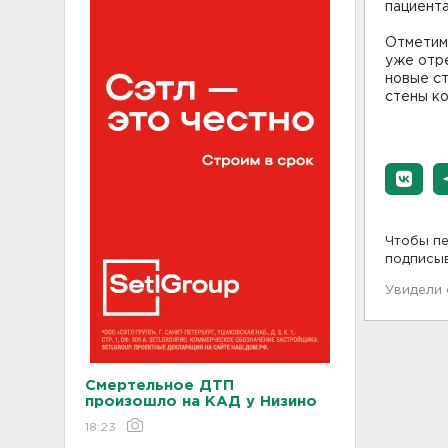
пациента
Отметим,
уже отре
новые с
стены ко
Чтобы пе
подписы
Увидели
Смертельное ДТП
произошло на КАД у Низино
18:23