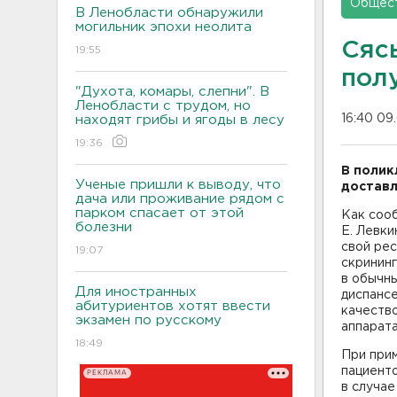
Общес
В Ленобласти обнаружили
могильник эпохи неолита
Сяс
19:55
пол
"Духота, комары, слепни". В
Ленобласти с трудом, но
16:40 09
находят грибы и ягоды в лесу
19:36
В полик
Ученые пришли к выводу, что
доставл
дача или проживание рядом с
парком спасает от этой
Как соо
болезни
Е. Левки
свой ре
19:07
скрининг
в обычны
Для иностранных
диспансе
абитуриентов хотят ввести
качество
экзамен по русскому
аппарат
18:49
При прим
пациенто
РЕКЛАМА
в случае