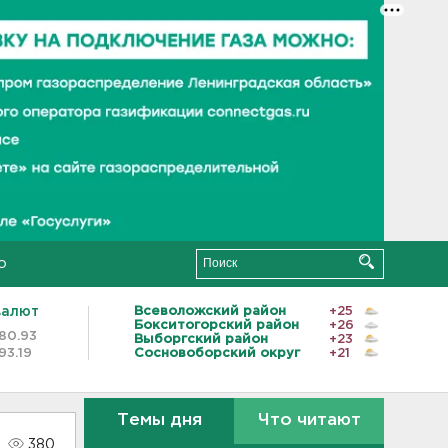
о
валют
Всеволожский район
+25
Бокситогорский район
+26
80.93
Выборгский район
+23
93.19
Сосновоборский округ
+21
Темы дня
Что читают
380