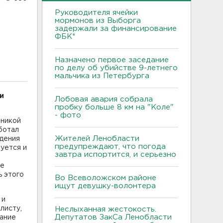
Руководителя ячейки
мормонов из Выборга
задержали за финансирование
ФБК*
Назначено первое заседание
по делу об убийстве 9-летнего
мальчика из Петербурга
и
Лобовая авария собрала
пробку больше 8 км на "Коле"
- фото
иникой
аботал
Жителей Ленобласти
дения
предупреждают, что погода
уется и
завтра испортится, и серьезно
ое
ь этого
Во Всеволожском районе
ищут девушку-волонтера
 и
листу,
Неслыханная жестокость.
Депутатов ЗакСа Ленобласти
вание