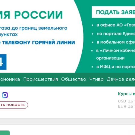
кономика
Происшествия
Общество
Чтиво
Дачное дел
Курсы 
USD ЦБ
ть новость
EUR ЦБ