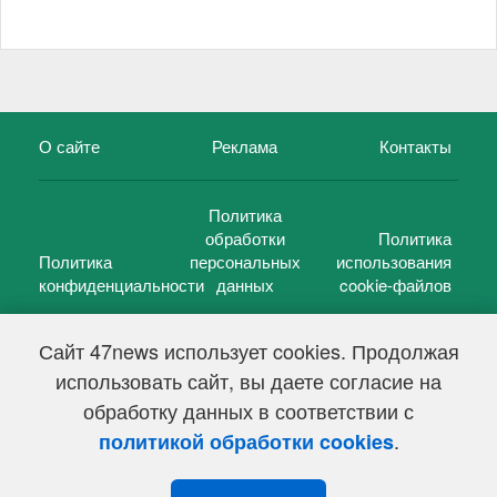
О сайте
Реклама
Контакты
Политика
обработки
Политика
Политика
персональных
использования
конфиденциальности
данных
cookie-файлов
Сайт 47news использует cookies. Продолжая
использовать сайт, вы даете согласие на
©
47 новостей (47 news)
2005 — 2026 г.
обработку данных в соответствии с
Свидетельство о регистрации СМИ Эл № ФС 77-39848, выдано
Федеральной службой по надзору в сфере связи,
.
политикой обработки cookies
информационных технологий и массовых коммуникаций
(Роскомнадзор) от 18 мая 2010г.