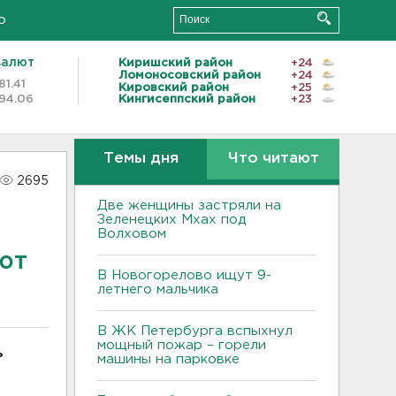
о
валют
Киришский район
+24
Ломоносовский район
+24
81.41
Кировский район
+25
94.06
Кингисеппский район
+23
Темы дня
Что читают
2695
Две женщины застряли на
Зеленецких Мхах под
Волховом
ют
В Новогорелово ищут 9-
летнего мальчика
В ЖК Петербурга вспыхнул
мощный пожар – горели
ь
машины на парковке