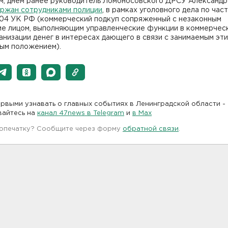
м, днем ранее руководитель Ломоносовского ДРСУ Александр
ержан сотрудниками полиции
, в рамках уголовного дела по част
204 УК РФ (коммерческий подкуп сопряженный с незаконным
ие лицом, выполняющим управленческие функции в коммерчес
анизации денег в интересах дающего в связи с занимаемым эт
ым положением).
рвыми узнавать о главных событиях в Ленинградской области -
вайтесь на
канал 47news в Telegram
и
в Maх
 опечатку? Сообщите через форму
обратной связи
.