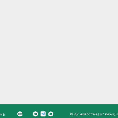
ма
©
47 новостей (47 news)