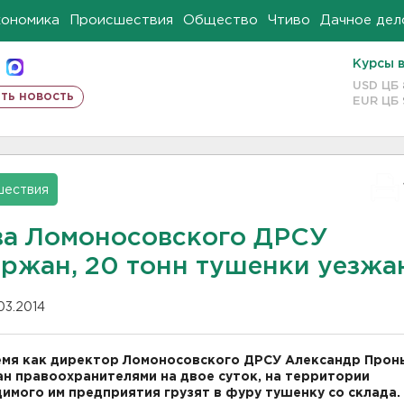
кономика
Происшествия
Общество
Чтиво
Дачное дел
Курсы 
USD ЦБ
ть новость
EUR ЦБ
шествия
ва Ломоносовского ДРСУ
ержан, 20 тонн тушенки уезжа
.03.2014
емя как директор Ломоносовского ДРСУ Александр Прон
н правоохранителями на двое суток, на территории
имого им предприятия грузят в фуру тушенку со склада.