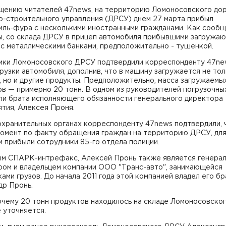
щению читателей 47news, на территорию Ломоносовского до
о-строительного управления (ДРСУ) днем 27 марта прибыл
иль-фура с несколькими иностранными гражданами. Как сооб
ы, со склада ДРСУ в прицеп автомобиля прибывшими загружа
с металлическими банками, предположительно - тушенкой.
ики Ломоносовского ДРСУ подтвердили корреспонденту 47ne
рузки автомобиля, дополнив, что в машину загружается не то
 но и другие продукты. Предположительно, масса загружаемы
в — примерно 20 тонн. В одном из руководителей погрузочны
али брата исполняющего обязанности генерального директора
тия, Алексея Проня.
охранительных органах корреспонденту 47news подтвердили, 
момент по факту обращения граждан на территорию ДРСУ, дл
 прибыли сотрудники 85-го отдела полиции.
ым СПАРК-интрефакс, Алексей Пронь также является генера
ром и владельцем компании ООО "Транс-авто", занимающейся
ами грузов. До начала 2011 года этой компанией владел его бр
др Пронь.
очему 20 тонн продуктов находилось на складе Ломоносовско
 уточняется.