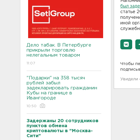
Напомни
был зад
статье 
получен
иной орг
служебн
Дело табак. В Петербурге
прикрыли торговлю
нелегальным товаром
11:07
Чтобы пе
подписы
"Подарки" на 358 тысяч
Увидели
рублей забыл
задекларировать гражданин
Кубы на границе в
Ивангороде
10:50
Задержаны 20 сотрудников
пунктов обмена
криптовалюты в "Москва-
Сити"