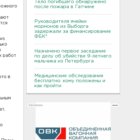
Тело погибшего обнаружено
рожного
после пожара в Гатчине
щают
Руководителя ячейки
ются
мормонов из Выборга
задержали за финансирование
ФБК*
ws
лько
х
Назначено первое заседание
х работ
по делу об убийстве 9-летнего
мальчика из Петербурга
Медицинские обследования
что в
бесплатно: кому положены и
я
как пройти
льным
РЕКЛАМА
ат,
го