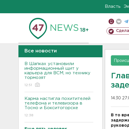
Власть
Э
18+
Сдела
Все новости
Проис
В Шапках установили
информационный щит у
карьера для ВСМ, но технику
Гла
тормозят
зад
12:51
14:30 27
Карма настигла похитителей
телефона и телевизора в
Тосно и Бокситогорске
В то вр
12:38
задержа
руковод
Еще пять человек