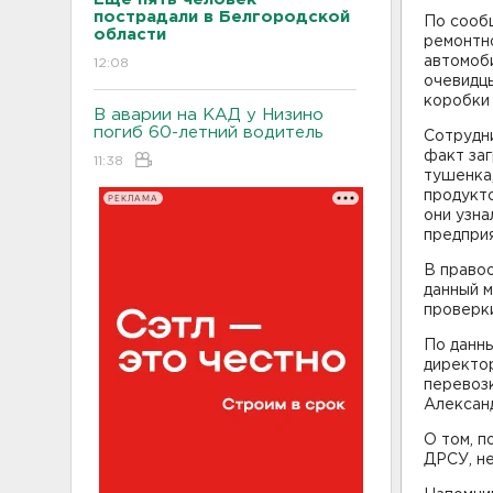
пострадали в Белгородской
По сооб
области
ремонтн
автомоб
12:08
очевидц
коробки 
В аварии на КАД у Низино
погиб 60-летний водитель
Сотрудн
факт заг
11:38
тушенка,
продукто
РЕКЛАМА
они узн
предприя
В право
данный 
проверки
По данн
директо
перевозк
Алексан
О том, п
ДРСУ, не