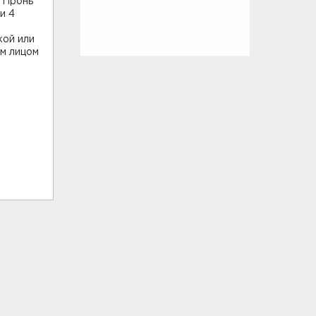
 Пронь
и 4
кой или
им лицом