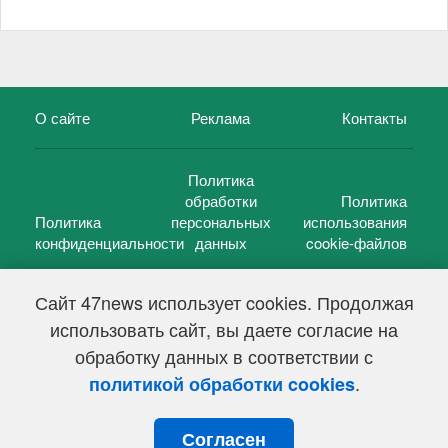
О сайте
Реклама
Контакты
Политика
обработки
Политика
Политика
персональных
использования
конфиденциальности
данных
cookie-файлов
Сайт 47news использует cookies. Продолжая
использовать сайт, вы даете согласие на
©
47 новостей (47 news)
2005 — 2026 г.
обработку данных в соответствии с
Свидетельство о регистрации СМИ Эл № ФС 77-39848, выдано
Федеральной службой по надзору в сфере связи,
.
политикой обработки cookies
информационных технологий и массовых коммуникаций
(Роскомнадзор) от 18 мая 2010г.
Согласен