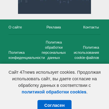
О сайте
Реклама
Контакты
Политика
обработки
Политика
Политика
персональных
использования
конфиденциальности
данных
cookie-файлов
Сайт 47news использует cookies. Продолжая
использовать сайт, вы даете согласие на
©
47 новостей (47 news)
2005 — 2026 г.
обработку данных в соответствии с
Свидетельство о регистрации СМИ Эл № ФС 77-39848, выдано
Федеральной службой по надзору в сфере связи,
.
политикой обработки cookies
информационных технологий и массовых коммуникаций
(Роскомнадзор) от 18 мая 2010г.
Согласен