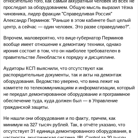
относительно того, как самый аккуратный человек из всех не
проследил за оборудованием. Общую мысль выразил тёзка
чиновника, лидер фракции "Справедливая Россия"
Александр Перминов: "Раньше в этом кабинете был целый
центр, а сейчас — один человек. Это разве справедливо?".
Впрочем, маловероятно, что вице-губернатор Перминов
вообще имеет отношение к демонтажу техники, однако
ирония состоит в том, что он наиболее требователен в
правительстве Ленобласти к порядку и дисциплине.
Аудиторы КСП выяснили, что отсутствуют как
распорядительные документы, так и акты на демонтаж
оборудования. Ведомство уверено, что вина лежит на
комитете по телекоммуникациям и информатизации, который
не передал демонтированное оборудование и программное
обеспечение туда, куда должен был — в Управление
гражданской защиты.
Не нашли они оборудования и по факту, причем, как
минимум на 327 тысяч рублей. Так, в отчёте указано, что
отсутствует 31 единица демонтированного оборудования, в
частности, акустическая система JBL Control за 20 тысяч