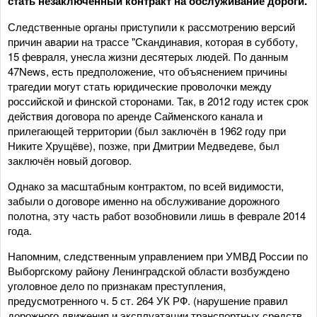
стать незаключённый контракт на обслуживание дороги.
Следственные органы приступили к рассмотрению версий
причин аварии на трассе "Скандинавия, которая в субботу,
15 февраля, унесла жизни десятерых людей. По данным
47News, есть предположение, что объяснением причины
трагедии могут стать юридические проволочки между
российской и финской сторонами. Так, в 2012 году истек срок
действия договора по аренде Сайменского канала и
прилегающей территории (был заключён в 1962 году при
Никите Хрущёве), позже, при Дмитрии Медведеве, был
заключён новый договор.
Однако за масштабным контрактом, по всей видимости,
забыли о договоре именно на обслуживание дорожного
полотна, эту часть работ возобновили лишь в феврале 2014
года.
Напомним, следственным управлением при УМВД России по
Выборгскому району Ленинградской области возбуждено
уголовное дело по признакам преступления,
предусмотренного ч. 5 ст. 264 УК РФ. (нарушение правил
дорожного движения и эксплуатации транспортных средств,