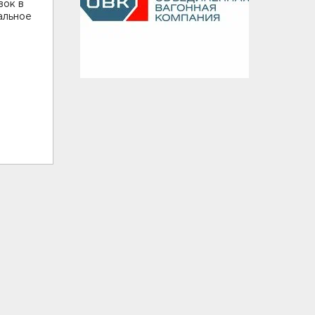
вок в
альное