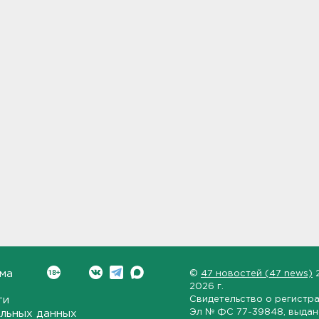
ма
©
47 новостей (47 news)
2026 г.
ти
Свидетельство о регистр
Эл № ФС 77-39848
, выда
льных данных