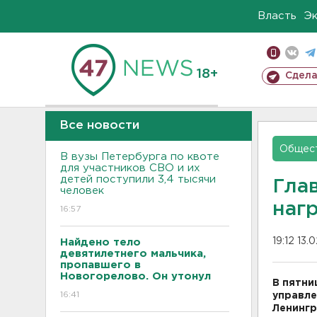
Власть
Э
18+
Сдела
Все новости
Общес
В вузы Петербурга по квоте
для участников СВО и их
детей поступили 3,4 тысячи
Гла
человек
наг
16:57
19:12 13.
Найдено тело
девятилетнего мальчика,
пропавшего в
Новогорелово. Он утонул
В пятни
16:41
управле
Ленингр