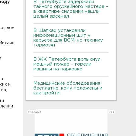
В Петербурге задержали
роду
тайного оружейного мастера –
в квартире силовики нашли
целый арсенал
се, дом
В Шапках установили
информационный щит у
карьера для ВСМ, но технику
Михаил
тормозят
о
В ЖК Петербурга вспыхнул
мощный пожар – горели
машины на парковке
та
Медицинские обследования
ких и
бесплатно: кому положены и
ва,
как пройти
ти
блении
РЕКЛАМА
й