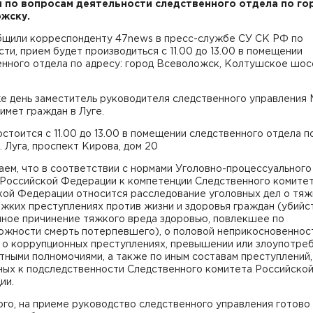
 по вопросам деятельности следственного отдела по го
жску.
бщили корреспонденту 47news в пресс-службе СУ СК РФ по
ти, прием будет производиться с 11.00 до 13.00 в помещении
нного отдела по адресу: город Всеволожск, Колтушское шос
е день заместитель руководителя следственного управления 
имет граждан в Луге.
стоится с 11.00 до 13.00 в помещении следственного отдела п
г. Луга, проспект Кирова, дом 20
ем, что в соответствии с нормами Уголовно-процессуального
 Российской Федерации к компетенции Следственного комите
кой Федерации относится расследование уголовных дел о тяж
жких преступлениях против жизни и здоровья граждан (убийст
ное причинение тяжкого вреда здоровью, повлекшее по
ожности смерть потерпевшего), о половой неприкосновеннос
, о коррупционных преступлениях, превышении или злоупотре
ными полномочиями, а также по иным составам преступлений,
ных к подследственности Следственного комитета Российско
ии.
го, на приеме руководство следственного управления готово