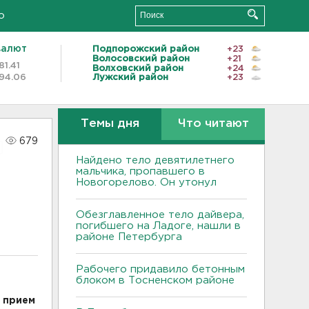
о
валют
Подпорожский район
+23
Волосовский район
+21
81.41
Волховский район
+24
94.06
Лужский район
+23
Темы дня
Что читают
679
Найдено тело девятилетнего
мальчика, пропавшего в
Новогорелово. Он утонул
Обезглавленное тело дайвера,
погибшего на Ладоге, нашли в
районе Петербурга
Рабочего придавило бетонным
блоком в Тосненском районе
 прием