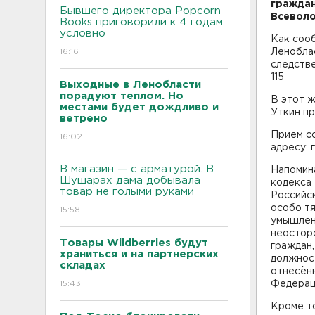
граждан
Бывшего директора Popcorn
Всеволо
Books приговорили к 4 годам
условно
Как соо
16:16
Леноблас
следстве
115
Выходные в Ленобласти
порадуют теплом. Но
В этот ж
местами будет дождливо и
Уткин пр
ветрено
Прием со
16:02
адресу: 
В магазин — с арматурой. В
Напомина
Шушарах дама добывала
кодекса
товар не голыми руками
Российс
особо тя
15:58
умышлен
неостор
Товары Wildberries будут
граждан
храниться и на партнерских
должност
складах
отнесён
15:43
Федерац
Кроме то