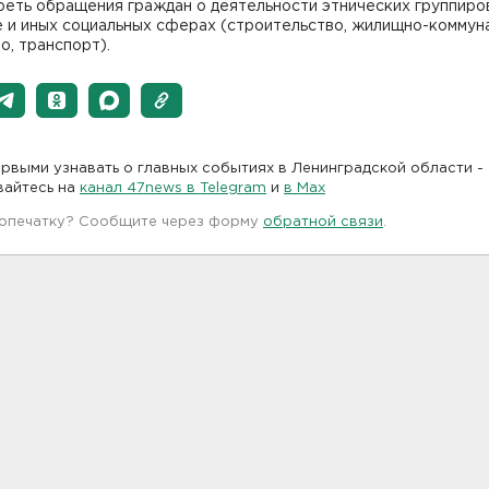
реть обращения граждан о деятельности этнических группиро
е и иных социальных сферах (строительство, жилищно-коммун
о, транспорт).
рвыми узнавать о главных событиях в Ленинградской области -
вайтесь на
канал 47news в Telegram
и
в Maх
 опечатку? Сообщите через форму
обратной связи
.