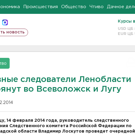
кономика
Происшествия
Общество
Чтиво
Дачное дел
Курсы 
USD ЦБ
ть новость
EUR ЦБ
тво
вные следователи Ленобласти
рянут во Всеволожск и Лугу
02.2014
цу, 14 февраля 2014 года, руководитель следственного
ния Следственного комитета Российской Федерации по
адской области Владимир Лоскутов проведет очередной