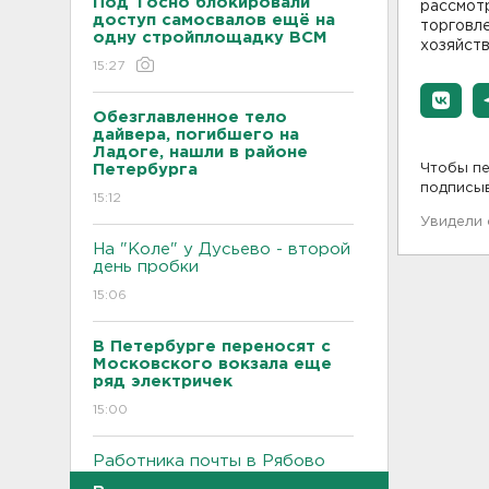
Под Тосно блокировали
рассмот
доступ самосвалов ещё на
торговл
одну стройплощадку ВСМ
хозяйств
15:27
Обезглавленное тело
дайвера, погибшего на
Ладоге, нашли в районе
Петербурга
Чтобы пе
подписы
15:12
Увидели
На "Коле" у Дусьево - второй
день пробки
15:06
В Петербурге переносят с
Московского вокзала еще
ряд электричек
15:00
Работника почты в Рябово
обвиняют в присвоении 400