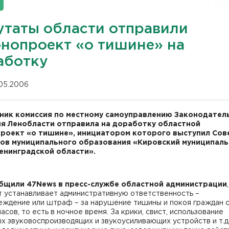
утаты области отправили
онопроект «о тишине» на
аботку
.05.2006
ник комиссия по местному самоуправлению Законодател
я Ленобласти отправила на доработку областной
роект «о тишине», инициатором которого выступил Сов
ов муниципального образования «Кировский муниципал
енинградской области».
бщили 47News в пресс-службе областной администрации
,
т устанавливает административную ответственность –
еждение или штраф – за нарушение тишины и покоя граждан с
часов, то есть в ночное время. За крики, свист, использование
х звуковоспроизводящих и звукоусиливающих устройств и т.д.