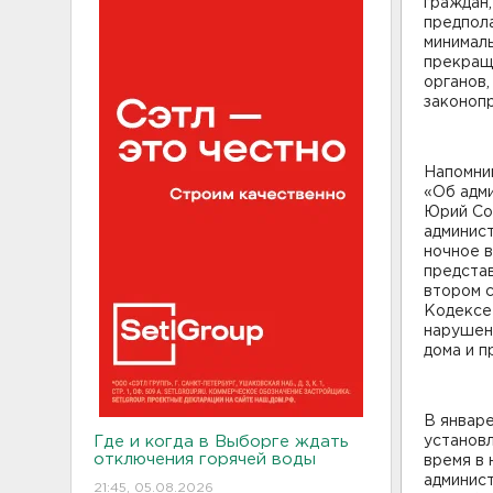
граждан,
предпола
минимал
прекращ
органов
законоп
Напомним
«Об адм
Юрий Со
админис
ночное в
представ
втором 
Кодексе 
нарушен
дома и п
В январе
Где и когда в Выборге ждать
установл
отключения горячей воды
время в 
админис
21:45, 05.08.2026