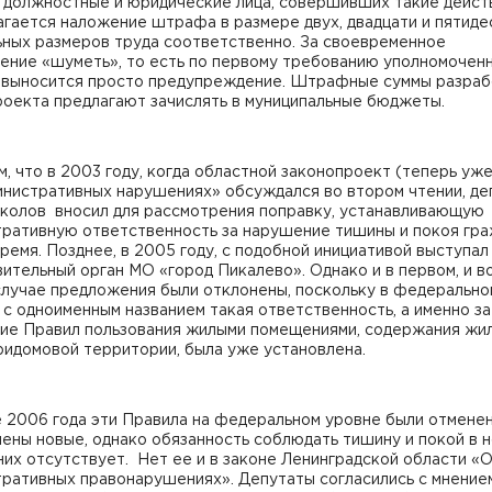
 должностные и юридические лица, совершивших такие дейст
гается наложение штрафа в размере двух, двадцати и пятиде
ьных размеров труда соответственно. За своевременное
ение «шуметь», то есть по первому требованию уполномочен
, выносится просто предупреждение. Штрафные суммы разраб
роекта предлагают зачислять в муниципальные бюджеты.
, что в 2003 году, когда областной законопроект (теперь уже
инистративных нарушениях» обсуждался во втором чтении, де
колов вносил для рассмотрения поправку, устанавливающую
тративную ответственность за нарушение тишины и покоя гра
ремя. Позднее, в 2005 году, с подобной инициативой выступал
ительный орган МО «город Пикалево». Однако и в первом, и в
случае предложения были отклонены, поскольку в федерально
с одноименным названием такая ответственность, а именно за
ие Правил пользования жилыми помещениями, содержания жи
ридомовой территории, была уже установлена.
 2006 года эти Правила на федеральном уровне были отмене
ены новые, однако обязанность соблюдать тишину и покой в 
них отсутствует. Нет ее и в законе Ленинградской области «
тративных правонарушениях». Депутаты согласились с мнение