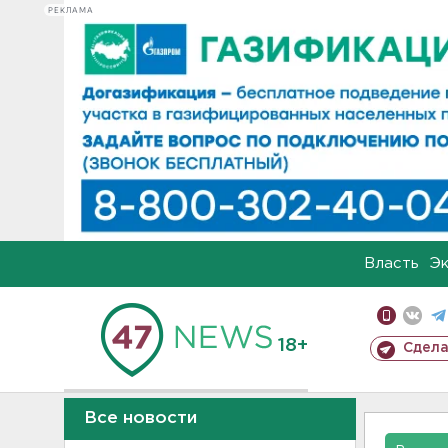
РЕКЛАМА
Власть
Э
18+
Сдела
Все новости