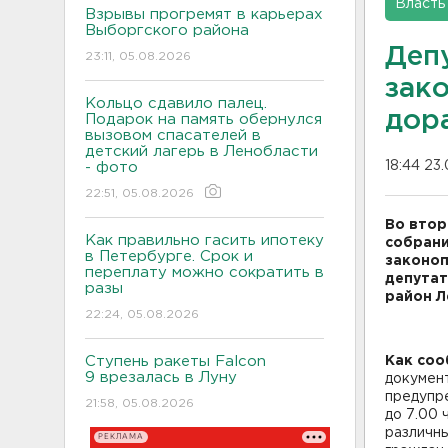
Власть
Взрывы прогремят в карьерах
Выборгского района
Деп
23:11, 05.08.2026
зак
Кольцо сдавило палец.
дор
Подарок на память обернулся
вызовом спасателей в
детский лагерь в Ленобласти
18:44 23
- фото
22:51, 05.08.2026
Во втор
Как правильно гасить ипотеку
собрани
в Петербурге. Срок и
законоп
переплату можно сократить в
депутат
разы
район Л
22:24, 05.08.2026
Ступень ракеты Falcon
Как соо
9 врезалась в Луну
докумен
предупр
21:58, 05.08.2026
до 7.00 
различны
РЕКЛАМА