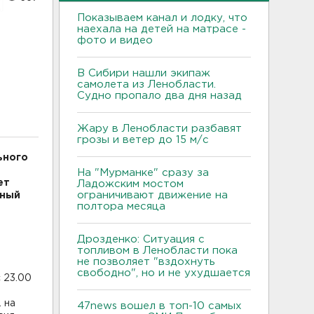
Показываем канал и лодку, что
наехала на детей на матрасе -
фото и видео
В Сибири нашли экипаж
самолета из Ленобласти.
Судно пропало два дня назад
Жару в Ленобласти разбавят
грозы и ветер до 15 м/с
ьного
На "Мурманке" сразу за
ет
Ладожским мостом
ограничивают движение на
ьный
полтора месяца
Дрозденко: Ситуация с
топливом в Ленобласти пока
не позволяет "вздохнуть
свободно", но и не ухудшается
 23.00
 на
47news вошел в топ-10 самых