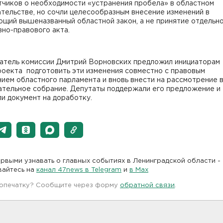
тчиков о необходимости «устранения пробела» в областном
тельстве, но сочли целесообразным внесение изменений в
ющий вышеназванный областной закон, а не принятие отдельн
но-правового акта.
атель комиссии Дмитрий Ворновских предложил инициаторам
роекта подготовить эти изменения совместно с правовым
ием областного парламента и вновь внести на рассмотрение 
ательное собрание. Депутаты поддержали его предложение и
и документ на доработку.
рвыми узнавать о главных событиях в Ленинградской области -
вайтесь на
канал 47news в Telegram
и
в Maх
 опечатку? Сообщите через форму
обратной связи
.