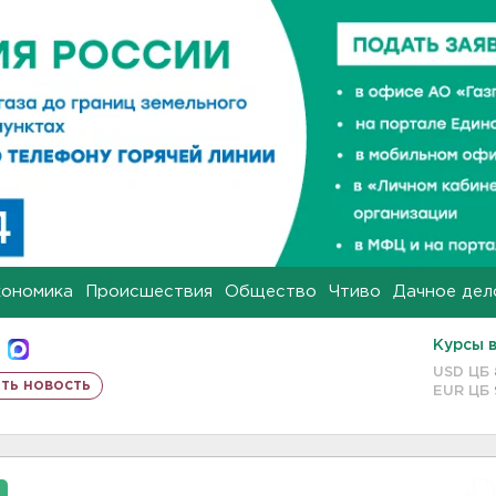
кономика
Происшествия
Общество
Чтиво
Дачное дел
Курсы 
USD ЦБ
ть новость
EUR ЦБ