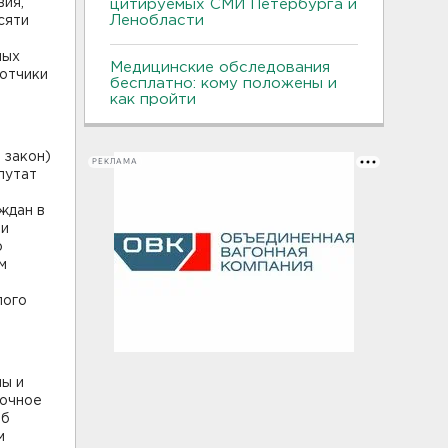
вия,
цитируемых СМИ Петербурга и
Ленобласти
сяти
ных
Медицинские обследования
отчики
бесплатно: кому положены и
как пройти
 закон)
РЕКЛАМА
путат
ждан в
 и
о
м
лого
ны и
ночное
Об
м