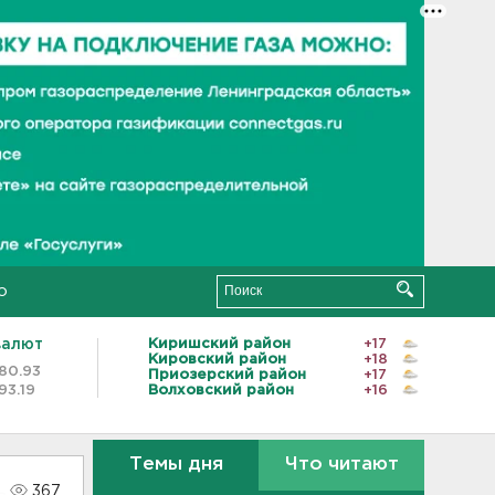
о
валют
Киришский район
+17
Кировский район
+18
80.93
Приозерский район
+17
93.19
Волховский район
+16
Темы дня
Что читают
367