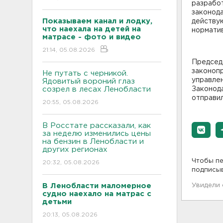
разрабо
законода
Показываем канал и лодку,
действу
что наехала на детей на
норматив
матрасе - фото и видео
21:14, 05.08.2026
Председ
законоп
Не путать с черникой.
управлен
Ядовитый вороний глаз
созрел в лесах Ленобласти
Законод
отправил
20:55, 05.08.2026
В Росстате рассказали, как
за неделю изменились цены
на бензин в Ленобласти и
других регионах
Чтобы пе
20:32, 05.08.2026
подписы
В Ленобласти маломерное
Увидели
судно наехало на матрас с
детьми
20:13, 05.08.2026