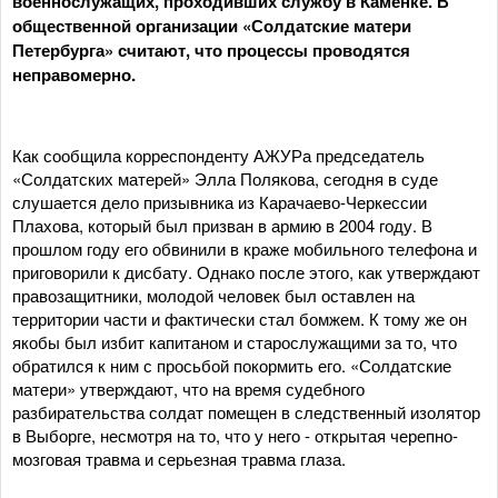
военнослужащих, проходивших службу в Каменке. В
общественной организации «Солдатские матери
Петербурга» считают, что процессы проводятся
неправомерно.
Как сообщила корреспонденту АЖУРа председатель
«Солдатских матерей» Элла Полякова, сегодня в суде
слушается дело призывника из Карачаево-Черкессии
Плахова, который был призван в армию в 2004 году. В
прошлом году его обвинили в краже мобильного телефона и
приговорили к дисбату. Однако после этого, как утверждают
правозащитники, молодой человек был оставлен на
территории части и фактически стал бомжем. К тому же он
якобы был избит капитаном и старослужащими за то, что
обратился к ним с просьбой покормить его. «Солдатские
матери» утверждают, что на время судебного
разбирательства солдат помещен в следственный изолятор
в Выборге, несмотря на то, что у него - открытая черепно-
мозговая травма и серьезная травма глаза.