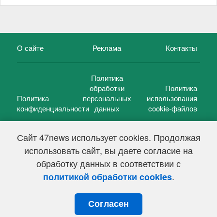
О сайте
Реклама
Контакты
Политика
обработки
Политика
Политика
персональных
использования
конфиденциальности
данных
cookie-файлов
Сайт 47news использует cookies. Продолжая
использовать сайт, вы даете согласие на
©
47 новостей (47 news)
2005 — 2026 г.
обработку данных в соответствии с
Свидетельство о регистрации СМИ Эл № ФС 77-39848, выдано
Федеральной службой по надзору в сфере связи,
.
политикой обработки cookies
информационных технологий и массовых коммуникаций
(Роскомнадзор) от 18 мая 2010г.
Согласен