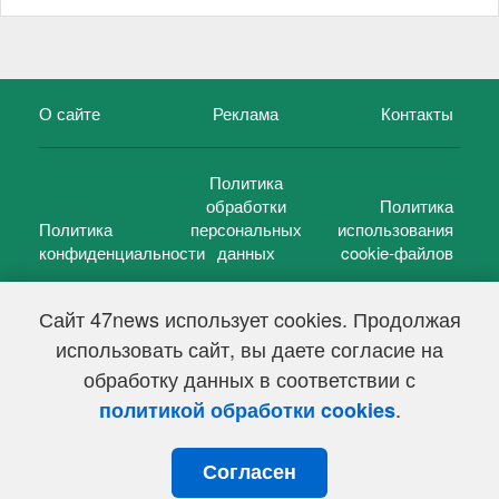
О сайте
Реклама
Контакты
Политика
обработки
Политика
Политика
персональных
использования
конфиденциальности
данных
cookie-файлов
Сайт 47news использует cookies. Продолжая
использовать сайт, вы даете согласие на
©
47 новостей (47 news)
2005 — 2026 г.
обработку данных в соответствии с
Свидетельство о регистрации СМИ Эл № ФС 77-39848, выдано
Федеральной службой по надзору в сфере связи,
.
политикой обработки cookies
информационных технологий и массовых коммуникаций
(Роскомнадзор) от 18 мая 2010г.
Согласен