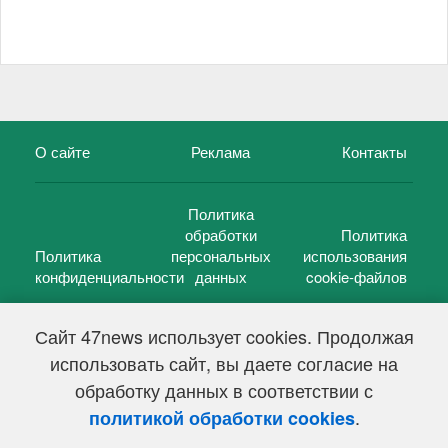
О сайте
Реклама
Контакты
Политика
обработки
Политика
Политика
персональных
использования
конфиденциальности
данных
cookie-файлов
Сайт 47news использует cookies. Продолжая
использовать сайт, вы даете согласие на
©
47 новостей (47 news)
2005 — 2026 г.
обработку данных в соответствии с
Свидетельство о регистрации СМИ Эл № ФС 77-39848, выдано
Федеральной службой по надзору в сфере связи,
.
политикой обработки cookies
информационных технологий и массовых коммуникаций
(Роскомнадзор) от 18 мая 2010г.