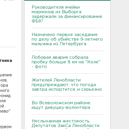
Руководителя ячейки
мормонов из Выборга
задержали за финансирование
ФБК*
Назначено первое заседание
по делу об убийстве 9-летнего
мальчика из Петербурга
Лобовая авария собрала
тника
пробку больше 8 км на "Коле"
- фото
ешение
Жителей Ленобласти
нов,
предупреждают, что погода
тора
завтра испортится, и серьезно
йного
еонид
еля
Во Всеволожском районе
ой
ищут девушку-волонтера
лево"
Неслыханная жестокость.
Депутатов ЗакСа Ленобласти
первом