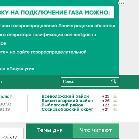
о
валют
Всеволожский район
+25
Бокситогорский район
+26
80.93
Выборгский район
+23
93.19
Сосновоборский округ
+21
Темы дня
Что читают
337