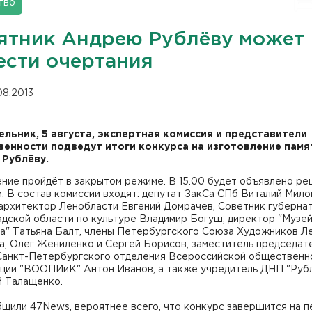
тво
ятник Андрею Рублёву может
ести очертания
08.2013
ельник, 5 августа, экспертная комиссия и представители
енности подведут итоги конкурса на изготовление памя
Рублёву.
ние пройдёт в закрытом режиме. В 15.00 будет объявлено р
. В состав комиссии входят: депутат ЗакСа СПб Виталий Мило
 архитектор Ленобласти Евгений Домрачев, Советник губерна
адской области по культуре Владимир Богуш, директор "Музе
ва" Татьяна Балт, члены Петербургского Союза Художников Л
а, Олег Жениленко и Сергей Борисов, заместитель председат
Санкт-Петербургского отделения Всероссийской общественн
ации "ВООПИиК" Антон Иванов, а также учредитель ДНП "Руб
 Талащенко.
щили 47News, вероятнее всего, что конкурс завершится на 