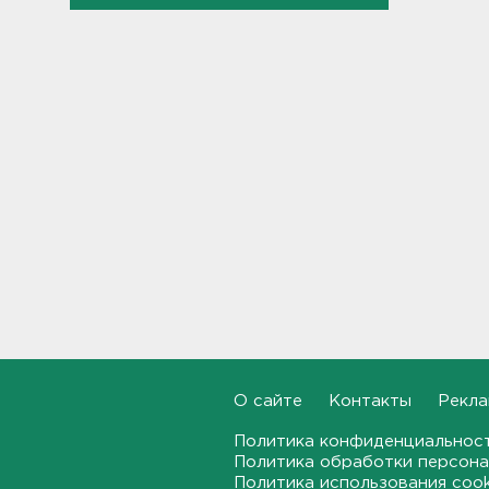
Наезд моторной лодки на
матрас с детьми в
Ленобласти стал уголовным
делом
18:22
Фермеры в Ленобласти
смогут получить до 8 млн
рублей на развитие
хозяйства
18:07
На "Сортавалу" съехались
спасатели и дорожники.
Отрабатывали легенду о
крупном ДТП
17:50
О сайте
Контакты
Рекла
В пятницу вузы публикуют
Политика конфиденциальнос
списки. Ленобласть подвела
итоги приемной
Политика обработки персона
кампании-2026
Политика использования coo