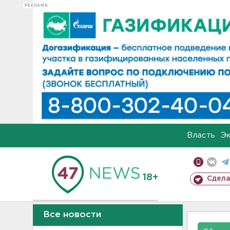
РЕКЛАМА
Власть
Э
18+
Сдела
Все новости