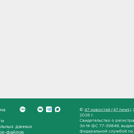
ма
©
47 новостей (47 news)
2026 г.
ти
Свидетельство о регистр
Эл № ФС 77-39848
, выда
льных данных
Федеральной службой по 
kie-файлов