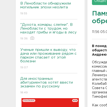
Общес
В Ленобласти обнаружили
могильник эпохи неолита
Пам
19:55
обр
"Духота, комары, слепни". В
Ленобласти с трудом, но
11:56 05.
находят грибы и ягоды в лесу
19:36
В понед
Ученые пришли к выводу, что
обществ
дача или проживание рядом с
Андрею 
парком спасает от этой
болезни
Обсужде
комиссии
19:07
главный
Ленингр
Для иностранных
агентст
абитуриентов хотят ввести
Колибаб
экзамен по русскому
Совета 
организ
18:49
Тимофей
РЕКЛАМА
Как сооб