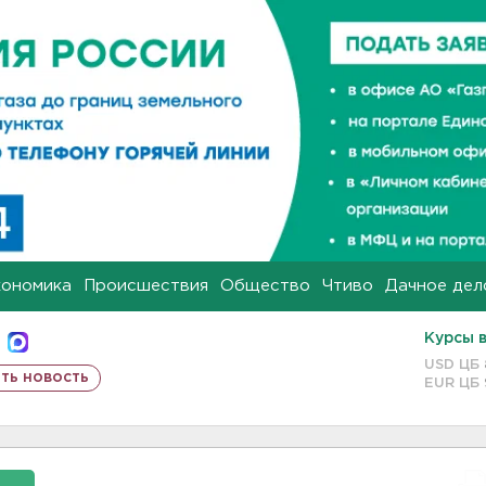
кономика
Происшествия
Общество
Чтиво
Дачное дел
Курсы 
USD ЦБ
ть новость
EUR ЦБ