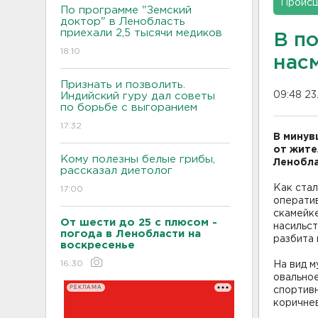
Проис
По программе "Земский
доктор" в Ленобласть
приехали 2,5 тысячи медиков
В п
18:10
нас
Признать и позволить.
09:48 23
Индийский гуру дал советы
по борьбе с выгоранием
17:32
В минув
от жите
Кому полезны белые грибы,
Ленобла
рассказал диетолог
Как ста
17:00
оператив
скамейке
От шести до 25 с плюсом -
насильст
погода в Ленобласти на
разбита 
воскресенье
16:30
На вид м
овальное
РЕКЛАМА
спортивн
коричне