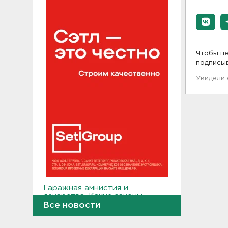
Чтобы пе
подписы
Увидели
Гаражная амнистия и
лекарства. Какие законы
вступают в силу в августе
Все новости
16:00