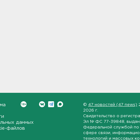
ма
©
47 новостей (47 news)
2026 г.
ти
Свидетельство о регистр
Эл № ФС 77-39848
, выда
льных данных
Федеральной службой по 
kie-файлов
сфере связи, информаци
технологий и массовых к