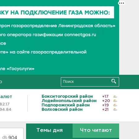
о
валют
Бокситогорский район
+17
Лодейнопольский район
+20
82.17
Подпорожский район
+19
94.84
Волховский район
+21
Темы дня
Что читают
904