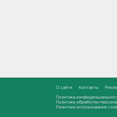
В Белгородской области при
атаке БПЛА ранены трое, на
Ильском НПЗ число
пострадавших выросло до
шести
15:37
Мужчину с яхты у острова
Сескар эвакуировали
вертолетом
15:12
В Севастополе после атаки
БПЛА повреждены 15
многоквартирных домов и
автомобили
О сайте
Контакты
Рекла
14:57
Политика конфиденциальнос
Скончался отец футболиста
Политика обработки персона
Месси
Политика использования coo
14:38