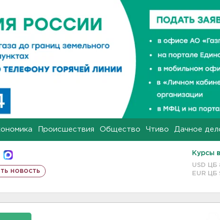
кономика
Происшествия
Общество
Чтиво
Дачное дел
Курсы 
USD ЦБ
ть новость
EUR ЦБ