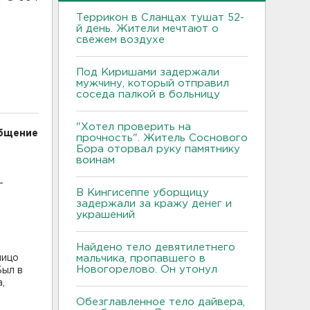
Террикон в Сланцах тушат 52-
й день. Жители мечтают о
свежем воздухе
Под Киришами задержали
мужчину, который отправил
соседа палкой в больницу
"Хотел проверить на
общение
прочность". Житель Соснового
Бора оторвал руку памятнику
воинам
-
В Кингисеппе уборщицу
задержали за кражу денег и
украшений
Найдено тело девятилетнего
лицо
мальчика, пропавшего в
Новогорелово. Он утонул
Был в
,
Обезглавленное тело дайвера,