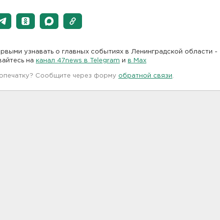
рвыми узнавать о главных событиях в Ленинградской области -
вайтесь на
канал 47news в Telegram
и
в Maх
 опечатку? Сообщите через форму
обратной связи
.