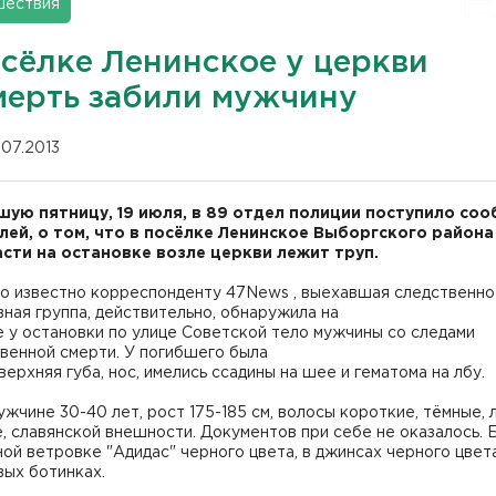
шествия
осёлке Ленинское у церкви
мерть забили мужчину
.07.2013
шую пятницу, 19 июля, в 89 отдел полиции поступило со
лей, о том, что в посёлке Ленинское Выборгского района
сти на остановке возле церкви лежит труп.
ло известно корреспонденту 47News , выехавшая следственно
ная группа, действительно, обнаружила на
 у остановки по улице Советской тело мужчины со следами
венной смерти. У погибшего была
верхняя губа, нос, имелись ссадины на шее и гематома на лбу.
ужчине 30-40 лет, рост 175-185 см, волосы короткие, тёмные, 
, славянской внешности. Документов при себе не оказалось. 
ой ветровке "Адидас" черного цвета, в джинсах черного цвета
вых ботинках.