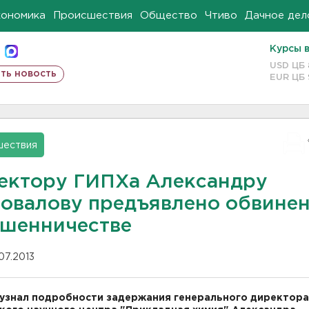
кономика
Происшествия
Общество
Чтиво
Дачное дел
Курсы 
USD ЦБ
ть новость
EUR ЦБ
шествия
ектору ГИПХа Александру
овалову предъявлено обвине
ошенничестве
.07.2013
узнал подробности задержания генерального директора