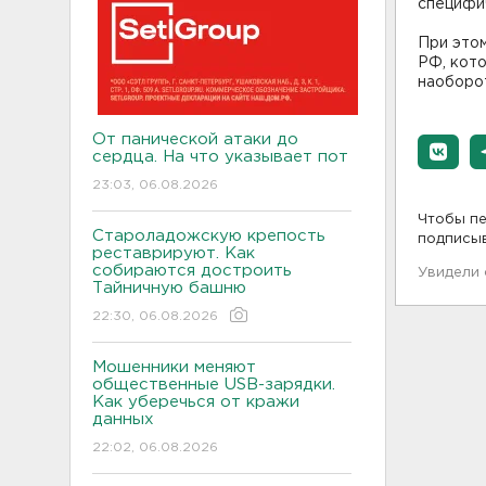
специфи
При это
РФ, кото
наоборот
От панической атаки до
сердца. На что указывает пот
23:03, 06.08.2026
Чтобы пе
Староладожскую крепость
подписы
реставрируют. Как
собираются достроить
Увидели
Тайничную башню
22:30, 06.08.2026
Мошенники меняют
общественные USB-зарядки.
Как уберечься от кражи
данных
22:02, 06.08.2026