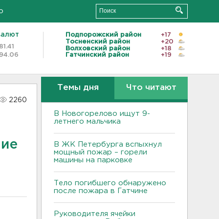
о
валют
Подпорожский район
+17
Тосненский район
+20
81.41
Волховский район
+18
94.06
Гатчинский район
+19
Темы дня
Что читают
2260
В Новогорелово ищут 9-
летнего мальчика
ние
В ЖК Петербурга вспыхнул
мощный пожар – горели
машины на парковке
Тело погибшего обнаружено
после пожара в Гатчине
Руководителя ячейки