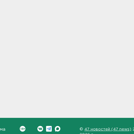
ма
©
47 новостей (47 news)