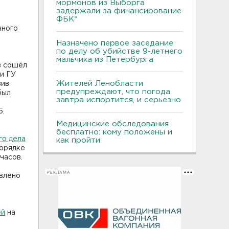
мормонов из Выборга
задержали за финансирование
ФБК*
чного
Назначено первое заседание
по делу об убийстве 9-летнего
мальчика из Петербурга
в сошёл
ки ГУ
Жителей Ленобласти
вив
предупреждают, что погода
был
завтра испортится, и серьезно
5.
Медицинские обследования
бесплатно: кому положены и
о дела
как пройти
порядке
часов.
РЕКЛАМА
явлено
ей
на