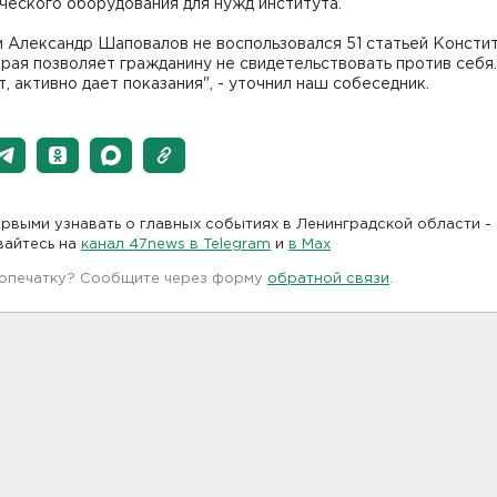
ческого оборудования для нужд института.
м Александр Шаповалов не воспользовался 51 статьей Консти
рая позволяет гражданину не свидетельствовать против себя.
, активно дает показания", - уточнил наш собеседник.
рвыми узнавать о главных событиях в Ленинградской области -
вайтесь на
канал 47news в Telegram
и
в Maх
 опечатку? Сообщите через форму
обратной связи
.