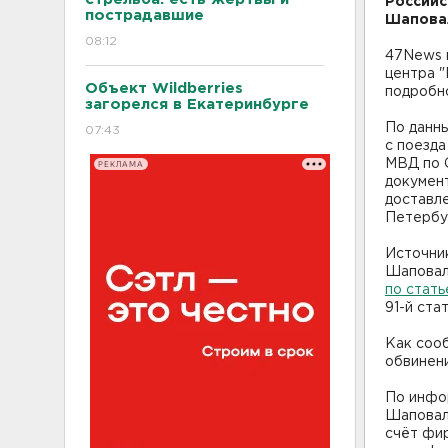
Российс
пострадавшие
Шапова
08:12
47News 
центра 
Объект Wildberries
подробн
загорелся в Екатеринбурге
По данн
07:43
с поезда
МВД по 
РЕКЛАМА
документ
доставле
Петербур
Источник
Шаповал
по стать
91-й ста
Как соо
обвинени
По инфо
Шаповал
счёт фир