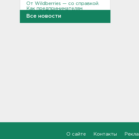
От Wildberries — со справкой.
Как предпринимателям
подтвердить ущерб от атак
Все новости
на склады
21:37, 06.08.2026
Тело погибшего
обнаружено после пожара в
Гатчине
21:12, 06.08.2026
В Госдуму внесут
законопроект об отмене ЕГЭ
в России
21:02, 06.08.2026
Волонтеры "ЛизаАлерт"
нашли 320 человек за месяц в
Ленобласти и Петербурге
20:40, 06.08.2026
О сайте
Контакты
Рекла
Стало известно, во сколько