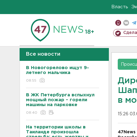
Власть
Э
18+
Сдела
Все новости
Проис
В Новогорелово ищут 9-
летнего мальчика
Дир
08:55
Шап
В ЖК Петербурга вспыхнул
в м
мощный пожар – горели
машины на парковке
08:40
15:26 03
На территории школы в
Таиланде произошла
47News 
стрельба: есть жертвы и