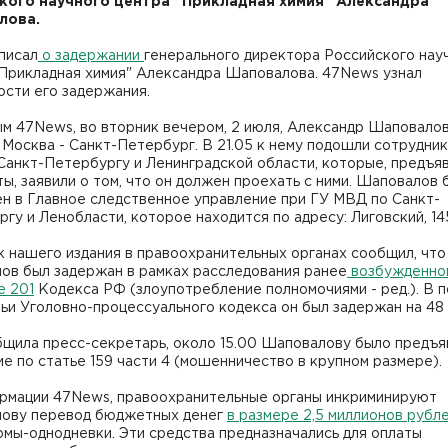
кого научного центра "Прикладная химия" Александра
лова.
писал
о задержании
генерального директора Российского нау
"Прикладная химия" Александра Шаповалова. 47News узнал
ости его задержания.
ым 47News, во вторник вечером, 2 июля, Александр Шаповало
 Москва - Санкт-Петербург. В 21.05 к нему подошли сотрудни
Санкт-Петербургу и Ленинградской области, которые, предъя
ы, заявили о том, что он должен проехать с ними. Шаповалов 
н в Главное следственное управление при ГУ МВД по Санкт-
гу и Ленобласти, которое находится по адресу: Лиговский, 14
 нашего издания в правоохранительных органах сообщил, что
ов был задержан в рамках расследования ранее
возбужденног
е 201
Кодекса РФ (злоупотребление полномочиями - ред.). В 
тьи Уголовно-процессуального кодекса он был задержан на 48 
бщила пресс-секретарь, около 15.00 Шаповалову было предъ
е по статье 159 части 4 (мошенничество в крупном размере).
рмации 47News, правоохранительные органы инкриминируют
ову перевод бюджетных денег
в размере 2,5 миллионов рубл
мы-однодневки. Эти средства предназначались для оплаты