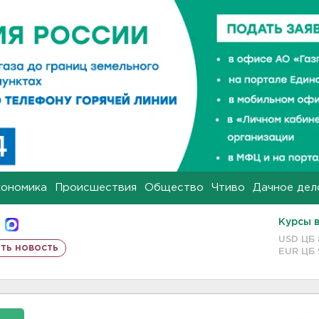
кономика
Происшествия
Общество
Чтиво
Дачное дел
Курсы 
USD ЦБ
ть новость
EUR ЦБ