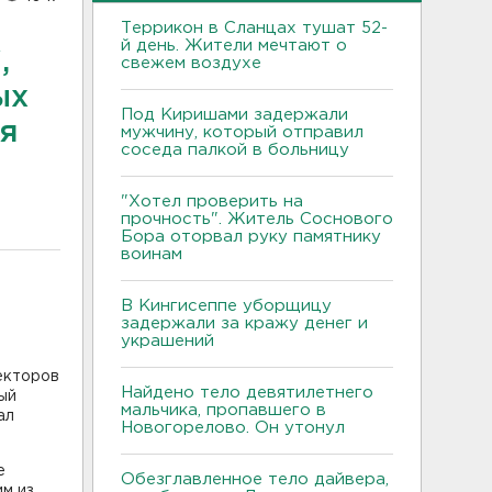
Террикон в Сланцах тушат 52-
й день. Жители мечтают о
,
свежем воздухе
ых
Под Киришами задержали
ся
мужчину, который отправил
соседа палкой в больницу
"Хотел проверить на
прочность". Житель Соснового
Бора оторвал руку памятнику
воинам
В Кингисеппе уборщицу
задержали за кражу денег и
украшений
екторов
Найдено тело девятилетнего
ый
мальчика, пропавшего в
ал
Новогорелово. Он утонул
е
Обезглавленное тело дайвера,
м из