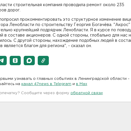
ласти строительная компания проводила ремонт около 235
ов дорог.
попросил прокомментировать это структурное изменение виц
ора Ленобласти по строительству Георгия Богачёва. "Акрос"
ельно крупнейший подрядчик Ленобласти. Я в курсе по повод
й в составе акционеров. С одной стороны, глобально для нас 
илось. С другой стороны, нахождение подобных людей в соста
в является благом для региона", - сказал он.
рвыми узнавать о главных событиях в Ленинградской области -
вайтесь на
канал 47news в Telegram
и
в Maх
 опечатку? Сообщите через форму
обратной связи
.