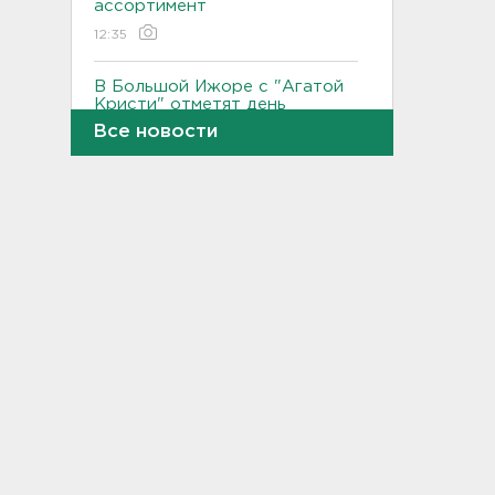
ассортимент
12:35
В Большой Ижоре с "Агатой
Кристи" отметят день
Ломоносовского района, в
Все новости
Рощино - день поселка
12:05
Под Киришами задержали
мужчину, который отправил
соседа палкой в больницу
11:44
"Хотел проверить на
прочность". Житель
Соснового Бора оторвал
руку памятнику воинам
11:15
В Красном Селе избили
бригаду скорой помощи.