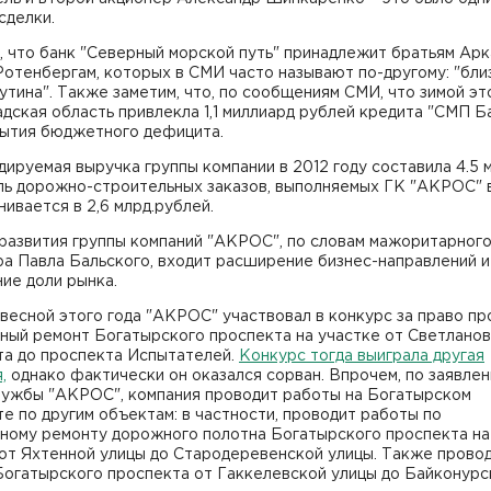
сделки.
 что банк "Северный морской путь" принадлежит братьям Арк
отенбергам, которых в СМИ часто называют по-другому: "бли
утина". Также заметим, что, по сообщениям СМИ, что зимой эт
дская область привлекла 1,1 миллиард рублей кредита "СМП Б
рытия бюджетного дефицита.
ируемая выручка группы компании в 2012 году составила 4.5 м
ь дорожно-строительных заказов, выполняемых ГК "АКРОС" в
нивается в 2,6 млрд.рублей.
 развития группы компаний "АКРОС", по словам мажоритарног
а Павла Бальского, входит расширение бизнес-направлений и
ие доли рынка.
 весной этого года "АКРОС" участвовал в конкурс за право пр
ный ремонт Богатырского проспекта на участке от Светлано
та до проспекта Испытателей.
Конкурс тогда выиграла другая
,
однако фактически он оказался сорван. Впрочем, по заявле
лужбы "АКРОС", компания проводит работы на Богатырском
е по другим объектам: в частности, проводит работы по
ьному ремонту дорожного полотна Богатырского проспекта на
 от Яхтенной улицы до Стародеревенской улицы. Также прово
Богатырского проспекта от Гаккелевской улицы до Байконурс