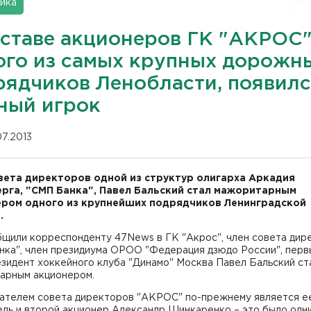
ика
оставе акционеров ГК "АКРОС"
ого из самых крупных дорожн
рядчиков Ленобласти, появил
ный игрок
07.2013
вета директоров одной из структур олигарха Аркадия
рга, "СМП Банка", Павел Бальский стал мажоритарным
ром одного из крупнейших подрядчиков Ленинградской
.
бщили корреспонденту 47News в ГК "Акрос", член совета дир
нка", член президиума ОРОО "Федерация дзюдо России", перв
зидент хоккейного клуба "Динамо" Москва Павел Бальский ст
арным акционером.
ателем совета директоров "АКРОС" по-прежнему является е
ль и второй акционер Александр Шинкаренко – это было одни