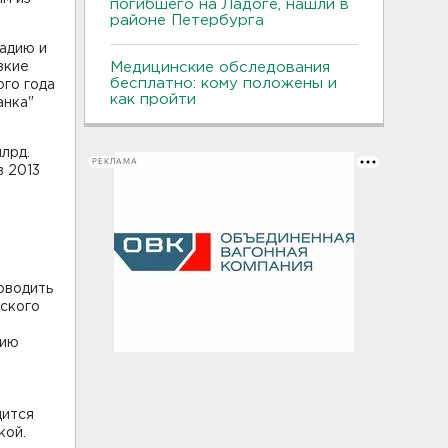
погибшего на Ладоге, нашли в
районе Петербурга
адию и
зкие
Медицинские обследования
бесплатно: кому положены и
ого года
как пройти
анка"
лрд.
РЕКЛАМА
 2013
о
оводить
вского
нию
дится
кой.