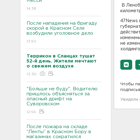
Месси
В Леноб
14:38
километр
47News 
После нападения на бригаду
губернат
скорой в Красном Селе
действит
возбудили уголовное дело
изменени
13:50
не измен
холдинго
Террикон в Сланцах тушат
52-й день. Жители мечтают
о свежем воздухе
13:30
Чтобы пе
"Больше не буду". Водителю
подписы
пришлось объясняться за
опасный дрифт на
Увидели
Суворовском
12:56
После пожара на складе
“Ленты” в Красном Бору в
магазинах сократился