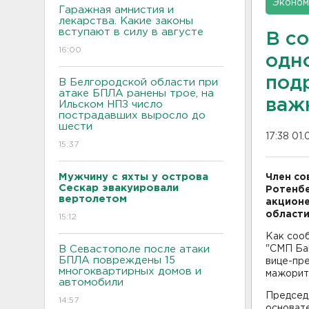
Эконом
Гаражная амнистия и
лекарства. Какие законы
вступают в силу в августе
В с
16:00
одн
под
В Белгородской области при
атаке БПЛА ранены трое, на
важ
Ильском НПЗ число
пострадавших выросло до
шести
17:38 01.
15:37
Мужчину с яхты у острова
Член со
Сескар эвакуировали
Ротенбе
вертолетом
акционе
области
15:12
Как соо
В Севастополе после атаки
"СМП Ба
БПЛА повреждены 15
вице-пре
многоквартирных домов и
мажорит
автомобили
Председ
14:57
основате