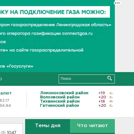
о
валют
Ломоносовский район
+19
Волховский район
+20
82.17
Тихвинский район
+18
94.84
Гатчинский район
+20
Темы дня
Что читают
1047