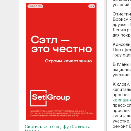
условий 
РЕКЛАМА
Отметим,
Борису Р
друзья П
Ленингра
для пок
Консолид
Портфел
году оце
В планы
акционер
увеличен
К слову,
капиталь
проспек
компания
пресс-с
проспект
капитал
участке
Скончался отец футболиста
ремонт 