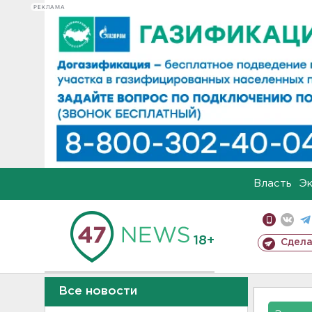
РЕКЛАМА
Власть
Э
18+
Сдела
Все новости