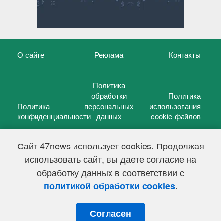
О сайте
Реклама
Контакты
Политика
обработки
Политика
Политика
персональных
использования
конфиденциальности
данных
cookie-файлов
Сайт 47news использует cookies. Продолжая
использовать сайт, вы даете согласие на
©
47 новостей (47 news)
2005 — 2026 г.
обработку данных в соответствии с
Свидетельство о регистрации СМИ Эл № ФС 77-39848, выдано
Федеральной службой по надзору в сфере связи,
.
политикой обработки cookies
информационных технологий и массовых коммуникаций
(Роскомнадзор) от 18 мая 2010г.
Согласен