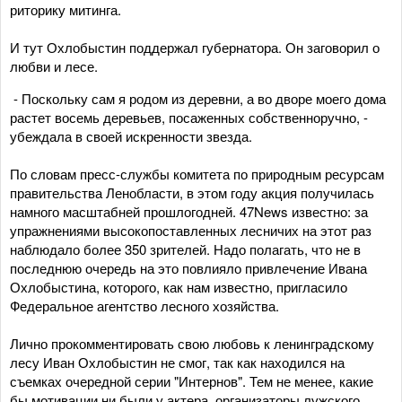
риторику митинга.
И тут Охлобыстин поддержал губернатора. Он заговорил о
любви и лесе.
- Поскольку сам я родом из деревни, а во дворе моего дома
растет восемь деревьев, посаженных собственноручно, -
убеждала в своей искренности звезда.
По словам пресс-службы комитета по природным ресурсам
правительства Ленобласти, в этом году акция получилась
намного масштабней прошлогодней. 47News известно: за
упражнениями высокопоставленных лесничих на этот раз
наблюдало более 350 зрителей. Надо полагать, что не в
последнюю очередь на это повлияло привлечение Ивана
Охлобыстина, которого, как нам известно, пригласило
Федеральное агентство лесного хозяйства.
Лично прокомментировать свою любовь к ленинградскому
лесу Иван Охлобыстин не смог, так как находился на
съемках очередной серии "Интернов". Тем не менее, какие
бы мотивации ни были у актера, организаторы лужского