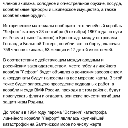
членов экипажа, холодное и огнестрельное оружие, посуда,
корабельные приборы и шкиперское имущество, а также
корабельные орудия.
Исторические материалы сообщают, что линейный корабль
"Лефорт" затонул 23 сентября (5 октября) 1857 года по пути
из Ревеля (ныне Таллинн) в Кронштадт между островами
Гогланд и Большой Тютерс, погибли все на борту, включая
756 членов экипажа, 53 женщин и 17 детей из их семей.
В соответствии с действующим международным и
российским законодательством, место гибели линейного
корабля "Лефорт" будет объявлено воинским захоронением,
а координаты будут нанесены на все морские карты. В этой
точке будет запрещено проведение подводных работ, а
корабли и суда ВМФ России, проходя в этом районе, будут
приспускать флаги и отдавать воинские почести погибшим
защитникам Родины.
До гибели в 1994 году парома "Эстония" катастрофа
линейного корабля "Лефорт" являлась крупнейшей
катастрофой на Балтийском море по числу жертв.