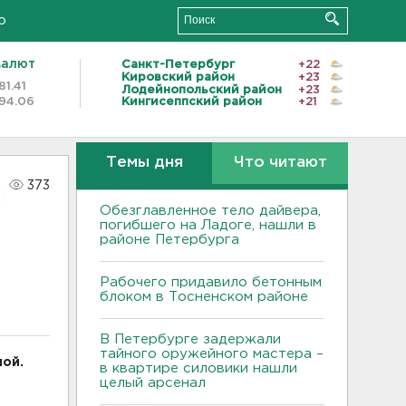
о
валют
Санкт-Петербург
+22
Кировский район
+23
81.41
Лодейнопольский район
+23
94.06
Кингисеппский район
+21
Темы дня
Что читают
373
Обезглавленное тело дайвера,
погибшего на Ладоге, нашли в
районе Петербурга
Рабочего придавило бетонным
блоком в Тосненском районе
В Петербурге задержали
тайного оружейного мастера –
мой.
в квартире силовики нашли
целый арсенал