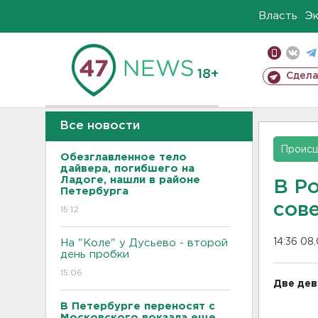
Власть
Э
18+
Сдела
Все новости
Проис
Обезглавленное тело
дайвера, погибшего на
Ладоге, нашли в районе
В Р
Петербурга
сов
15:12
14:36 08
На "Коле" у Дусьево - второй
день пробки
15:06
Две дев
В Петербурге переносят с
Московского вокзала еще