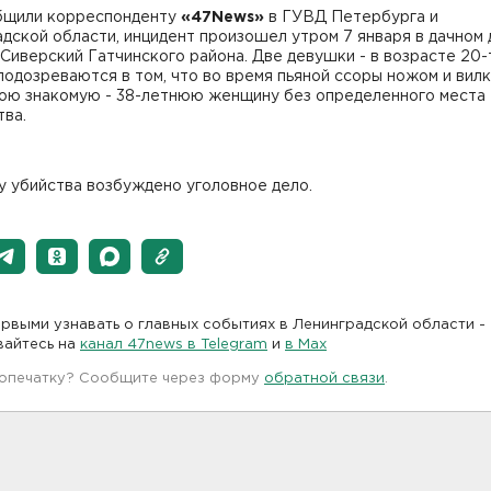
бщили корреспонденту
«47News»
в ГУВД Петербурга и
дской области, инцидент произошел утром 7 января в дачном 
Сиверский Гатчинского района. Две девушки - в возрасте 20-т
 подозреваются в том, что во время пьяной ссоры ножом и вил
вою знакомую - 38-летнюю женщину без определенного места
тва.
у убийства возбуждено уголовное дело.
рвыми узнавать о главных событиях в Ленинградской области -
вайтесь на
канал 47news в Telegram
и
в Maх
 опечатку? Сообщите через форму
обратной связи
.