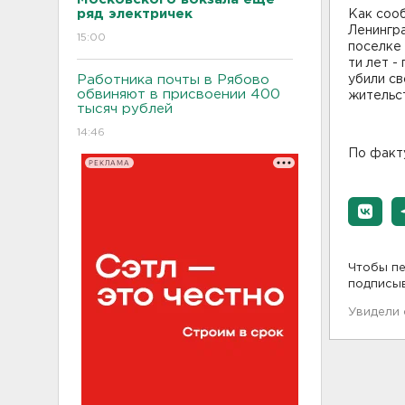
ряд электричек
Как соо
Ленингра
15:00
поселке 
ти лет -
Работника почты в Рябово
убили с
обвиняют в присвоении 400
жительс
тысяч рублей
14:46
По факт
РЕКЛАМА
Чтобы пе
подписы
Увидели