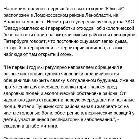
Напомним, полигон твердых бытовых отходов "Южный"
расположен в Ломоносовском районе Ленобласти, на
Волхонском шоссе. Несмотря на уверения руководства ЗАО
"Завод комплексной переработки отходов" об экологической
безопасности полигона, жители южных районов и пригородов
Петербурга говорят, что постоянно ощущают запах дыма,
который ветер приносит с территории полигона, а также
наблюдают там открытый огонь.
"Не первый год мы регулярно направляем обращения в
разные инстанции, однако чиновники ограничиваются
обещаниями закрыть свалку в отдаленном будущем. Уже на
протяжении двух месяцев свалка горит, нанося вред
здоровью людей и экологической обстановке района. От
ядовитого дыма страдают в первую очередь дети и пожилые
люди. Жители Пушкинского района начали жаловаться на
частые головные боли, обострение аллергических реакций у
детей, участившиеся респираторные заболевания.", -
сказали в штабе митинга.
Организаторы акции настаивают на том, чтобы власти