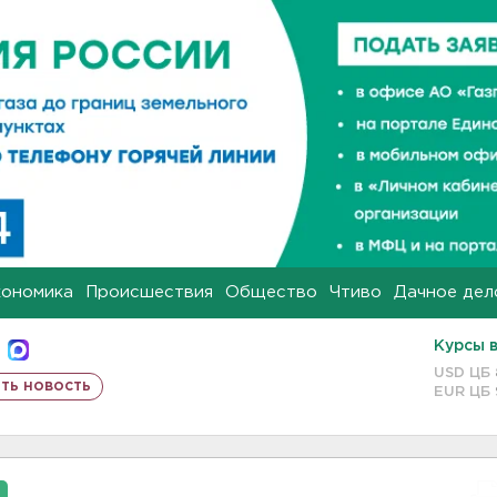
кономика
Происшествия
Общество
Чтиво
Дачное дел
Курсы 
USD ЦБ
ть новость
EUR ЦБ