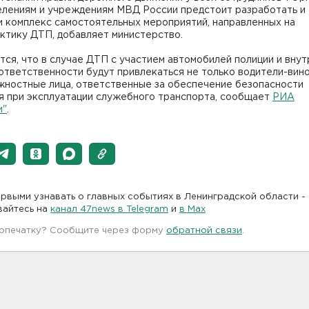
елениям и учреждениям МВД России предстоит разработать и
и комплекс самостоятельных мероприятий, направленных на
ктику ДТП, добавляет министерство.
ся, что в случае ДТП с участием автомобилей полиции и вну
 ответственности будут привлекаться не только водители-вино
жностные лица, ответственные за обеспечение безопасности
я при эксплуатации служебного транспорта, сообщает
РИА
и"
.
рвыми узнавать о главных событиях в Ленинградской области -
вайтесь на
канал 47news в Telegram
и
в Maх
 опечатку? Сообщите через форму
обратной связи
.