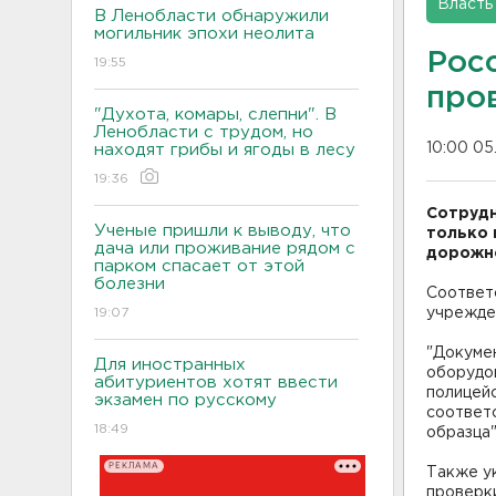
Власть
В Ленобласти обнаружили
могильник эпохи неолита
Рос
19:55
про
"Духота, комары, слепни". В
Ленобласти с трудом, но
10:00 05
находят грибы и ягоды в лесу
19:36
Сотрудн
Ученые пришли к выводу, что
только 
дача или проживание рядом с
дорожно
парком спасает от этой
болезни
Соответ
19:07
учрежде
"Докуме
Для иностранных
оборудов
абитуриентов хотят ввести
полицейс
экзамен по русскому
соответ
18:49
образца"
РЕКЛАМА
Также ук
проверки