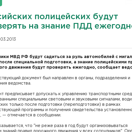
сийских полицейских будут
верять на знание ПДД ежегодн
.03.2013
ики МВД РФ будут садиться за руль автомобилей с мига
после специальной подготовки, а знание полицейскими п
го движения будут проверять ежегодно, сообщает вед
ствующий документ был направлен в органы, подразделения и
ния ведомства.
нт предписывает допускать к управлению транспортными сред
анными специальными световыми и звуковыми сигналами, води
ких только после подготовки (переподготовки) в рамках
ствующей программы и получения свидетельства установленн
, — отмечается в сообщении.
азывается, что "не реже раза в год будут организовываться
 знаний правил дорожного движения у всех сотрудников". Орг