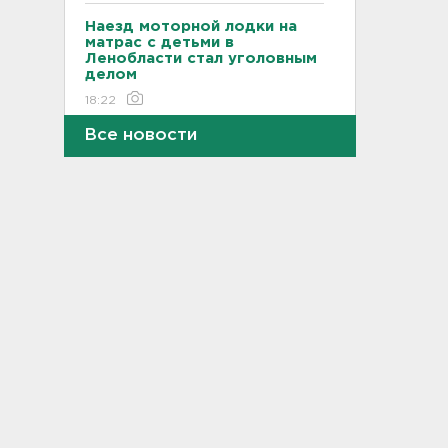
Наезд моторной лодки на
матрас с детьми в
Ленобласти стал уголовным
делом
18:22
Все новости
Фермеры в Ленобласти
смогут получить до 8 млн
рублей на развитие
хозяйства
18:07
На "Сортавалу" съехались
спасатели и дорожники.
Отрабатывали легенду о
крупном ДТП
17:50
В пятницу вузы публикуют
списки. Ленобласть подвела
итоги приемной
кампании-2026