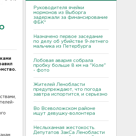
Руководителя ячейки
мормонов из Выборга
задержали за финансирование
ФБК*
о
Назначено первое заседание
по делу об убийстве 9-летнего
мальчика из Петербурга
лками
Лобовая авария собрала
равил
пробку больше 8 км на "Коле"
омство.
- фото
Жителей Ленобласти
предупреждают, что погода
завтра испортится, и серьезно
ствами,
телей-
Во Всеволожском районе
ого
ищут девушку-волонтера
Неслыханная жестокость.
Депутатов ЗакСа Ленобласти
анам,