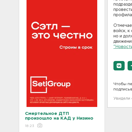
подразд
провест
профила
Отмечает
войск, к
но и дол
движени
"Новост
Чтобы пе
подписы
Увидели
Смертельное ДТП
произошло на КАД у Низино
18:23