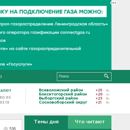
о
валют
Всеволожский район
+25
Бокситогорский район
+26
80.93
Выборгский район
+23
93.19
Сосновоборский округ
+21
Темы дня
Что читают
516