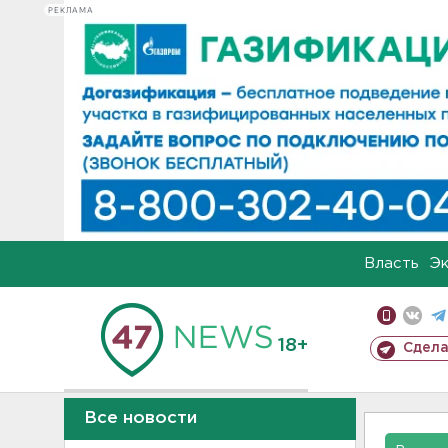
РЕКЛАМА
Власть
Э
18+
Сдела
Все новости