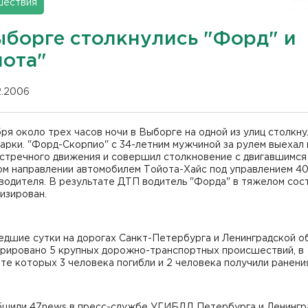
шествия
ыборге столкнулись "Форд" и
йота"
12.2006
ря около трех часов ночи в Выборге на одной из улиц столкну
арки. "Форд-Скорпио" с 34-летним мужчиной за рулем выехал 
встречного движения и совершил столкновение с двигавшимся
ом направлении автомобилем Тойота-Хайс под управлением 40
водителя. В результате ДТП водитель "Форда" в тяжелом сос
изирован.
едшие сутки на дорогах Санкт-Петербурга и Ленинградской о
трировано 5 крупных дорожно-транспортных происшествий, в
те которых 3 человека погибли и 2 человека получили ранени
бщили 47news в пресс-службе УГИБДД Петербурга и Ленингр