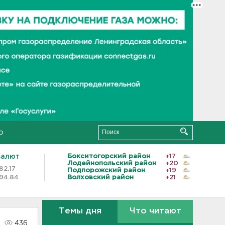
о
валют
Бокситогорский район
+17
Лодейнопольский район
+20
82.17
Подпорожский район
+19
94.84
Волховский район
+21
Темы дня
Что читают
436