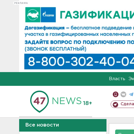
РЕКЛАМА
Власть
Э
18+
Сдела
Все новости