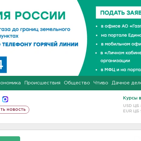
кономика
Происшествия
Общество
Чтиво
Дачное дел
Курсы 
USD ЦБ
ть новость
EUR ЦБ