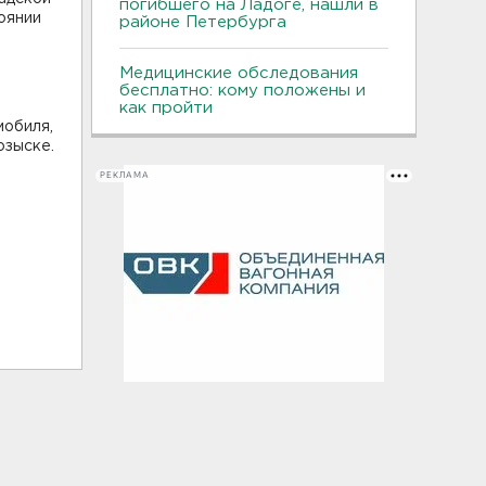
погибшего на Ладоге, нашли в
оянии
районе Петербурга
Медицинские обследования
бесплатно: кому положены и
как пройти
мобиля,
озыске.
РЕКЛАМА