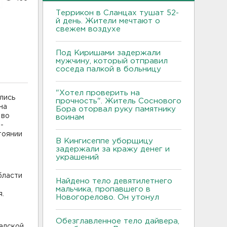
Террикон в Сланцах тушат 52-
й день. Жители мечтают о
свежем воздухе
Под Киришами задержали
мужчину, который отправил
соседа палкой в больницу
"Хотел проверить на
лись
прочность". Житель Соснового
на
Бора оторвал руку памятнику
 во
воинам
-
тоянии
В Кингисеппе уборщицу
задержали за кражу денег и
украшений
бласти
Найдено тело девятилетнего
мальчика, пропавшего в
я.
Новогорелово. Он утонул
Обезглавленное тело дайвера,
адской