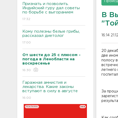
Проис
Признать и позволить.
Индийский гуру дал советы
по борьбе с выгоранием
В В
17:32
"То
Кому полезны белые грибы,
16:14 21.
рассказал диетолог
17:00
20 декаб
От шести до 25 с плюсом -
две ином
погода в Ленобласти на
полосу 
воскресенье
встречн
летнего 
16:30
госпитал
Гаражная амнистия и
лекарства. Какие законы
вступают в силу в августе
За прош
зарегис
16:00
результа
РЕКЛАМА
Как соо