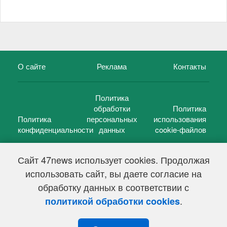
О сайте
Реклама
Контакты
Политика
обработки
Политика
Политика
персональных
использования
конфиденциальности
данных
cookie-файлов
Сайт 47news использует cookies. Продолжая
использовать сайт, вы даете согласие на
©
47 новостей (47 news)
2005 — 2026 г.
обработку данных в соответствии с
Свидетельство о регистрации СМИ Эл № ФС 77-39848, выдано
Федеральной службой по надзору в сфере связи,
.
политикой обработки cookies
информационных технологий и массовых коммуникаций
(Роскомнадзор) от 18 мая 2010г.