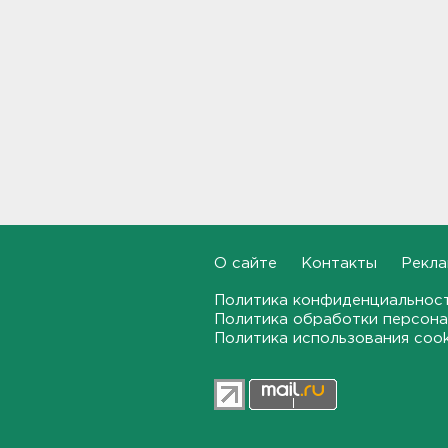
возбудили уголовное дело
13:50
Террикон в Сланцах тушат
52-й день. Жители мечтают
о свежем воздухе
13:30
"Больше не буду". Водителю
пришлось объясняться за
опасный дрифт на
Суворовском
12:56
О сайте
Контакты
Рекла
После пожара на складе
Политика конфиденциальнос
“Ленты” в Красном Бору в
Политика обработки персона
магазинах сократился
Политика использования coo
ассортимент
12:35
В Большой Ижоре с "Агатой
Кристи" отметят день