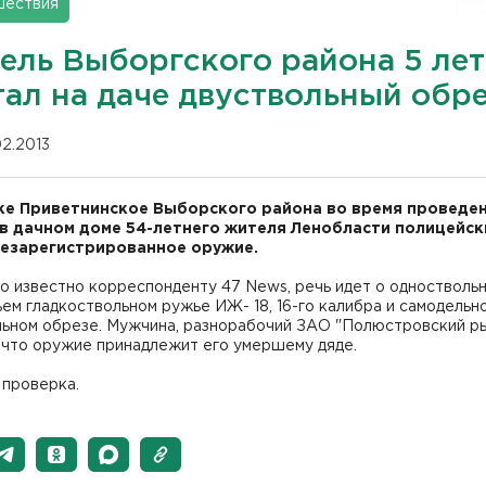
шествия
ель Выборгского района 5 лет
тал на даче двуствольный обр
02.2013
ке Приветнинское Выборского района во время проведе
в дачном доме 54-летнего жителя Ленобласти полицейск
езарегистрированное оружие.
о известно корреспонденту 47 News, речь идет о одностволь
ем гладкоствольном ружье ИЖ- 18, 16-го калибра и самодельн
льном обрезе. Мужчина, разнорабочий ЗАО "Полюстровский р
 что оружие принадлежит его умершему дяде.
 проверка.