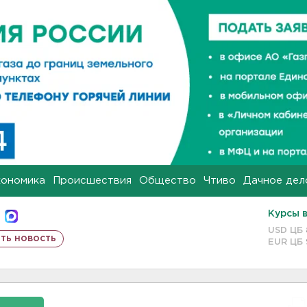
кономика
Происшествия
Общество
Чтиво
Дачное дел
Курсы 
USD ЦБ
ть новость
EUR ЦБ