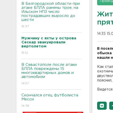
Проис
В Белгородской области при
атаке БПЛА ранены трое, на
Ильском НПЗ число
Жит
пострадавших выросло до
шести
пря
15:37
14:35 15.
Мужчину с яхты у острова
Сескар эвакуировали
вертолетом
В посел
15:12
обыска 
нашли н
В Севастополе после атаки
Как стал
БПЛА повреждены 15
охотничь
многоквартирных домов и
двуство
автомобили
пояснил,
14:57
Ведется
Скончался отец футболиста
Месси
14:38