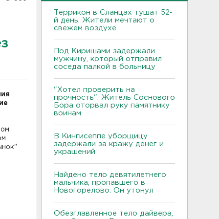
Террикон в Сланцах тушат 52-
й день. Жители мечтают о
свежем воздухе
ез
Под Киришами задержали
мужчину, который отправил
соседа палкой в больницу
"Хотел проверить на
ния
прочность". Житель Соснового
ие
Бора оторвал руку памятнику
воинам
ном
В Кингисеппе уборщицу
ом
задержали за кражу денег и
ынок"
украшений
Найдено тело девятилетнего
мальчика, пропавшего в
Новогорелово. Он утонул
Обезглавленное тело дайвера,