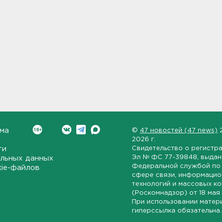
ма
©
47 новостей (47 news)
2026 г.
ти
Свидетельство о регистр
Эл № ФС 77-39848
, выда
льных данных
Федеральной службой по 
kie-файлов
сфере связи, информаци
технологий и массовых к
(Роскомнадзор) от
18 мая
При использовании матер
гиперссылка обязательна.