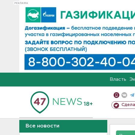
РЕКЛАМА
Власть
Э
18+
Сдела
Все новости