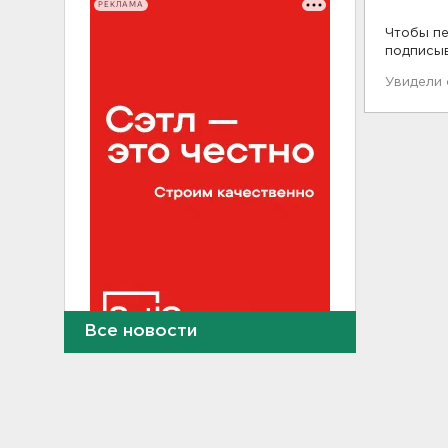
РЕКЛАМА
Чтобы пе
подписы
Увидели
Все новости
После нападения на бригаду
скорой в Красном Селе