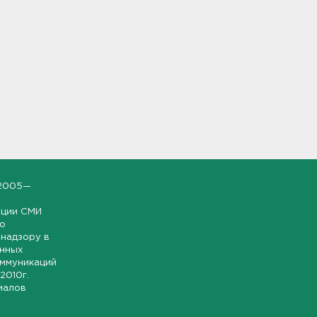
2005—
ации СМИ
но
надзору в
онных
оммуникаций
 2010г.
иалов