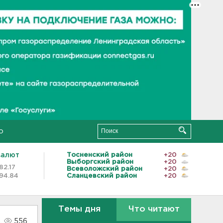
о
валют
Тосненский район
+20
Выборгский район
+20
82.17
Всеволожский район
+20
94.84
Сланцевский район
+20
Темы дня
Что читают
556