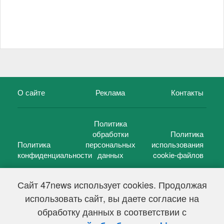
О сайте
Реклама
Контакты
Политика
обработки
Политика
Политика
персональных
использования
конфиденциальности
данных
cookie-файлов
Сайт 47news использует cookies. Продолжая
использовать сайт, вы даете согласие на
©
47 новостей (47 news)
2005 — 2026 г.
обработку данных в соответствии с
Свидетельство о регистрации СМИ Эл № ФС 77-39848, выдано
Федеральной службой по надзору в сфере связи,