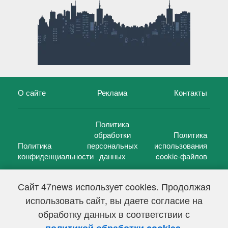
О сайте
Реклама
Контакты
Политика
обработки
Политика
Политика
персональных
использования
конфиденциальности
данных
cookie-файлов
Сайт 47news использует cookies. Продолжая
использовать сайт, вы даете согласие на
©
47 новостей (47 news)
2005 — 2026 г.
обработку данных в соответствии с
Свидетельство о регистрации СМИ Эл № ФС 77-39848, выдано
Федеральной службой по надзору в сфере связи,
.