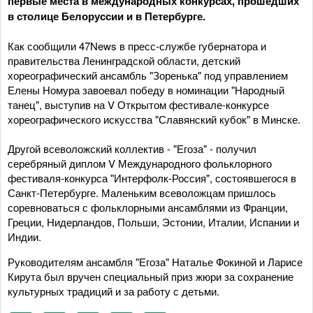
первые места в международных конкурсах, прошедших
в столице Белоруссии и в Петербурге.
Как сообщили 47News в пресс-службе губернатора и
правительства Ленинградской области, детский
хореографический ансамбль "Зоренька" под управлением
Елены Номура завоевал победу в номинации "Народный
танец", выступив на V Открытом фестивале-конкурсе
хореографического искусства "Славянский кубок" в Минске.
Другой всеволожский коллектив - "Егоза" - получил
серебряный диплом V Международного фольклорного
фестиваля-конкурса "Интерфолк-Россия", состоявшегося в
Санкт-Петербурге. Маленьким всеволожцам пришлось
соревноваться с фольклорными ансамблями из Франции,
Греции, Нидерландов, Польши, Эстонии, Италии, Испании и
Индии.
Руководителям ансамбля "Егоза" Наталье Фокиной и Ларисе
Кирута был вручен специальный приз жюри за сохранение
культурных традиций и за работу с детьми.