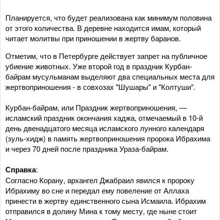
Планируется, что будет реализована как минимум половина
от этого количества. В деревне находится имам, который
читает молитвы при приношении в жертву баранов.
Отметим, что в Петербурге действует запрет на публичное
убиение животных. Уже второй год в праздник Курбан-
байрам мусульманам выделяют два специальных места для
жертвоприношения - в совхозах "Шушары" и "Колтуши".
Курбан-байрам, или Праздник жертвоприношения, —
исламский праздник окончания хаджа, отмечаемый в 10-й
день двенадцатого месяца исламского лунного календаря
(зуль-хидж) в память жертвоприношения пророка Ибрахима
и через 70 дней после праздника Ураза-байрам.
Справка
:
Согласно Корану, архангел Джабраил явился к пророку
Ибрахиму во сне и передал ему повеление от Аллаха
принести в жертву единственного сына Исмаила. Ибрахим
отправился в долину Мина к тому месту, где ныне стоит