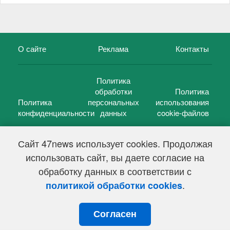
О сайте
Реклама
Контакты
Политика
обработки
Политика
Политика
персональных
использования
конфиденциальности
данных
cookie-файлов
Сайт 47news использует cookies. Продолжая
использовать сайт, вы даете согласие на
©
47 новостей (47 news)
2005 — 2026 г.
обработку данных в соответствии с
Свидетельство о регистрации СМИ Эл № ФС 77-39848, выдано
Федеральной службой по надзору в сфере связи,
.
политикой обработки cookies
информационных технологий и массовых коммуникаций
(Роскомнадзор) от 18 мая 2010г.
Согласен