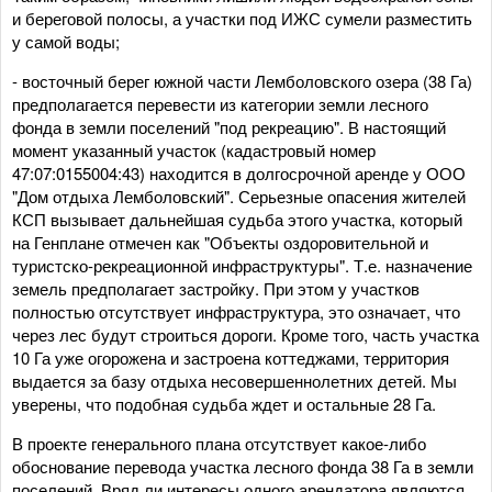
и береговой полосы, а участки под ИЖС сумели разместить
у самой воды;
- восточный берег южной части Лемболовского озера (38 Га)
предполагается перевести из категории земли лесного
фонда в земли поселений "под рекреацию". В настоящий
момент указанный участок (кадастровый номер
47:07:0155004:43) находится в долгосрочной аренде у ООО
"Дом отдыха Лемболовский". Серьезные опасения жителей
КСП вызывает дальнейшая судьба этого участка, который
на Генплане отмечен как "Объекты оздоровительной и
туристско-рекреационной инфраструктуры". Т.е. назначение
земель предполагает застройку. При этом у участков
полностью отсутствует инфраструктура, это означает, что
через лес будут строиться дороги. Кроме того, часть участка
10 Га уже огорожена и застроена коттеджами, территория
выдается за базу отдыха несовершеннолетних детей. Мы
уверены, что подобная судьба ждет и остальные 28 Га.
В проекте генерального плана отсутствует какое-либо
обоснование перевода участка лесного фонда 38 Га в земли
поселений. Вряд ли интересы одного арендатора являются