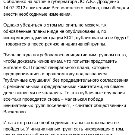
Соболенко на встрече губернатора ЛО А.Ю. Дрозденко
14.07.2012 с жителями Всеволожского района, нам обещали
внести необходимые изменения.
Однако убедиться в этом мы опять не можем, т.к.
обновленные планы нигде не опубликованы и, по
информации администрации КСП, публиковаться не будут!",
- говорится в пресс-релизе инициативной группы.
"Больше года потребовалось инициативным группам на то,
чтобы доказать чиновникам, что попытки представить
жителям КСП проект генерального плана, которые
предпринимались в прошлом году под названием
"публичные слушания" без предварительного согласования
с региональными и федеральными комитетами, на самом
деле таковыми не являлись. То, что публичные слушания
все-таки проводятся снова – маленькая победа
инициативных групп поселения", - считают общественники
Васкелово.
И на этот раз все необходимые этапы согласования не
пройдены. У инициативных групп есть информация о том,
что генеральный план еще проходит согласование в