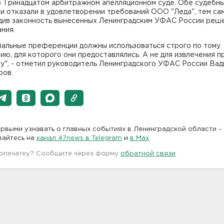
 в Тринадцатом арбитражном апелляционном суде. Обе судебн
и отказали в удовлетворении требований ООО "Леда", тем са
див законность вынесенных Ленинградским УФАС России реше
ния.
пальные преференции должны использоваться строго по тому
ию, для которого они предоставлялись. А не для извлечения п
у", - отметил руководитель Ленинградского УФАС России Вад
ров.
рвыми узнавать о главных событиях в Ленинградской области -
вайтесь на
канал 47news в Telegram
и
в Maх
 опечатку? Сообщите через форму
обратной связи
.