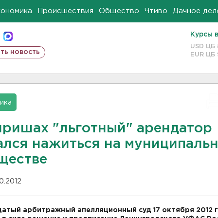
кономика
Происшествия
Общество
Чтиво
Дачное дел
Курсы 
USD ЦБ
ть новость
EUR ЦБ
ика
иришах "льготный" арендатор
ался нажиться на муниципаль
ществе
10.2012
атый арбитражный апелляционный суд 17 октября 2012 