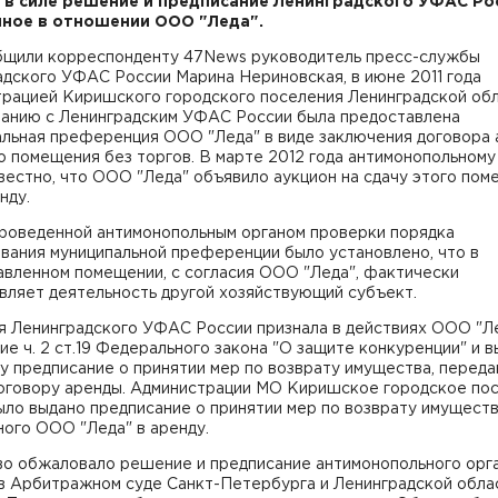
 в силе решение и предписание Ленинградского УФАС Ро
ное в отношении ООО "Леда".
бщили корреспонденту 47News руководитель пресс-службы
дского УФАС России Марина Нериновская, в июне 2011 года
трацией Киришского городского поселения Ленинградской обл
ванию с Ленинградским УФАС России была предоставлена
альная преференция ООО "Леда" в виде заключения договора
 помещения без торгов. В марте 2012 года антимонопольному
вестно, что ООО "Леда" объявило аукцион на сдачу этого по
нду.
проведенной антимонопольным органом проверки порядка
вания муниципальной преференции было установлено, что в
авленном помещении, с согласия ООО "Леда", фактически
вляет деятельность другой хозяйствующий субъект.
я Ленинградского УФАС России признала в действиях ООО "Л
е ч. 2 ст.19 Федерального закона "О защите конкуренции" и в
 предписание о принятии мер по возврату имущества, переда
договору аренды. Администрации МО Киришское городское по
ло выдано предписание о принятии мер по возврату имуществ
ого ООО "Леда" в аренду.
о обжаловало решение и предписание антимонопольного орг
в Арбитражном суде Санкт-Петербурга и Ленинградской облас