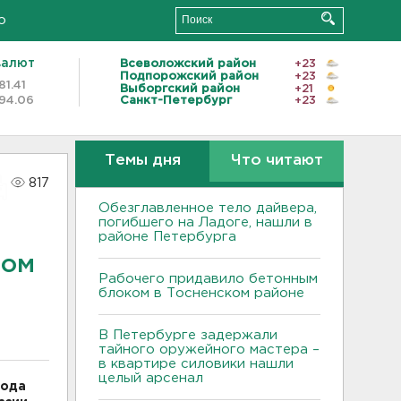
о
валют
Всеволожский район
+23
Подпорожский район
+23
81.41
Выборгский район
+21
94.06
Санкт-Петербург
+23
Темы дня
Что читают
817
Обезглавленное тело дайвера,
погибшего на Ладоге, нашли в
районе Петербурга
ном
Рабочего придавило бетонным
блоком в Тосненском районе
В Петербурге задержали
тайного оружейного мастера –
в квартире силовики нашли
целый арсенал
года