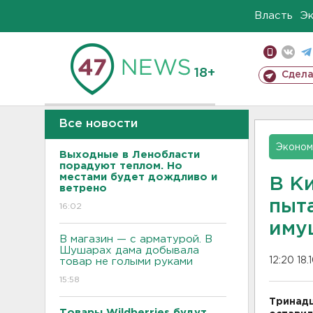
Власть
Э
18+
Сдела
Все новости
Эконом
Выходные в Ленобласти
порадуют теплом. Но
местами будет дождливо и
В К
ветрено
пыт
16:02
иму
В магазин — с арматурой. В
Шушарах дама добывала
12:20 18.
товар не голыми руками
15:58
Тринадц
Товары Wildberries будут