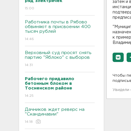
ряд электричек
затем и
инстанци
15:00
подтвер
предписа
Работника почты в Рябово
обвиняют в присвоении 400
"Муници
тысяч рублей
назначен
к пример
14:46
Владими
Верховный суд просят снять
партию "Яблоко" с выборов
14:31
Чтобы пе
Рабочего придавило
подписы
бетонным блоком в
Тосненском районе
Увидели
14:25
Дачников ждет реверс на
"Скандинавии"
14:18