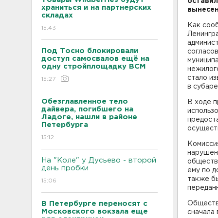
оставил
храниться и на партнерских
вынесен
складах
Как соо
15:43
Ленингра
админис
Под Тосно блокировали
согласо
доступ самосвалов ещё на
муницип
одну стройплощадку ВСМ
нежилого
стало из
15:27
в субаре
Обезглавленное тело
В ходе 
дайвера, погибшего на
использо
Ладоге, нашли в районе
предост
Петербурга
осущест
15:12
Комисси
нарушени
На "Коле" у Дусьево - второй
обществу
день пробки
ему по 
также бы
15:06
переданн
В Петербурге переносят с
Обществ
Московского вокзала еще
сначала 