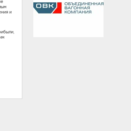
ые
мым
ния и
рибыли,
им