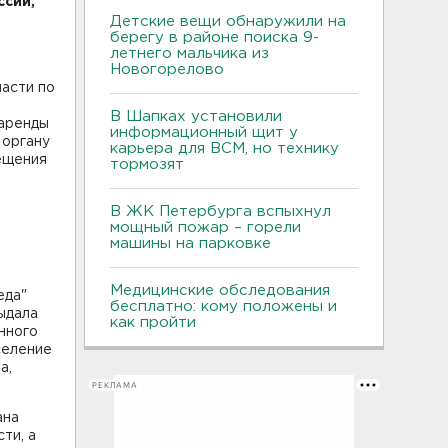
ссии,
Детские вещи обнаружили на
берегу в районе поиска 9-
летнего мальчика из
Новогорелово
асти по
В Шапках установили
 аренды
информационный щит у
 органу
карьера для ВСМ, но технику
мещения
тормозят
В ЖК Петербурга вспыхнул
мощный пожар – горели
машины на парковке
Медицинские обследования
еда"
бесплатно: кому положены и
ыдала
как пройти
нного
селение
а,
РЕКЛАМА
ана
ти, а