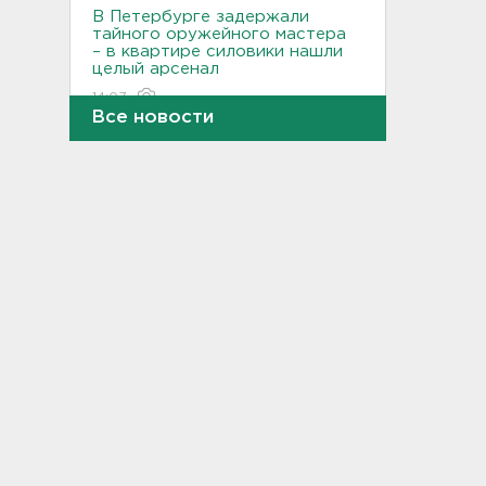
В Петербурге задержали
тайного оружейного мастера
– в квартире силовики нашли
целый арсенал
14:07
Все новости
Минтранс предлагает
включить защиту трасс от
БПЛА в перечень дорожных
работ
13:55
Детские вещи обнаружили
на берегу в районе поиска
9-летнего мальчика из
Новогорелово
13:36
Новый начальник УФСИН
появился в Петербурге и
Ленобласти
13:20