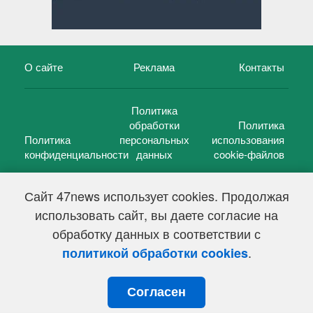
О сайте
Реклама
Контакты
Политика
обработки
Политика
Политика
персональных
использования
конфиденциальности
данных
cookie-файлов
Сайт 47news использует cookies. Продолжая
использовать сайт, вы даете согласие на
©
47 новостей (47 news)
2005 — 2026 г.
обработку данных в соответствии с
Свидетельство о регистрации СМИ Эл № ФС 77-39848, выдано
Федеральной службой по надзору в сфере связи,
.
политикой обработки cookies
информационных технологий и массовых коммуникаций
(Роскомнадзор) от 18 мая 2010г.
Согласен