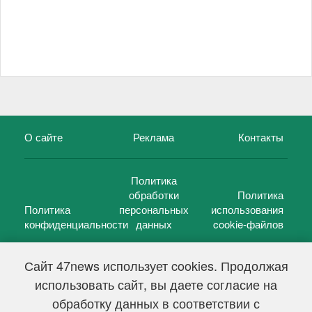
О сайте
Реклама
Контакты
Политика
обработки
Политика
Политика
персональных
использования
конфиденциальности
данных
cookie-файлов
Сайт 47news использует cookies. Продолжая
использовать сайт, вы даете согласие на
©
47 новостей (47 news)
2005 — 2026 г.
обработку данных в соответствии с
Свидетельство о регистрации СМИ Эл № ФС 77-39848, выдано