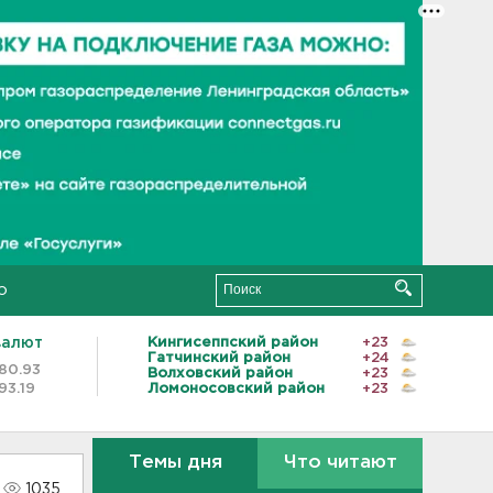
о
валют
Кингисеппский район
+23
Гатчинский район
+24
80.93
Волховский район
+23
93.19
Ломоносовский район
+23
Темы дня
Что читают
1035