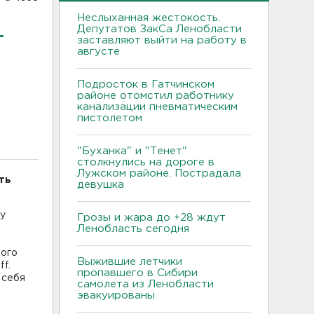
Неслыханная жестокость.
Депутатов ЗакСа Ленобласти
т
заставляют выйти на работу в
августе
Подросток в Гатчинском
районе отомстил работнику
канализации пневматическим
пистолетом
"Буханка" и "Тенет"
столкнулись на дороге в
Лужском районе. Пострадала
ть
девушка
у
Грозы и жара до +28 ждут
Ленобласть сегодня
кого
Выжившие летчики
f.
пропавшего в Сибири
 себя
самолета из Ленобласти
эвакуированы