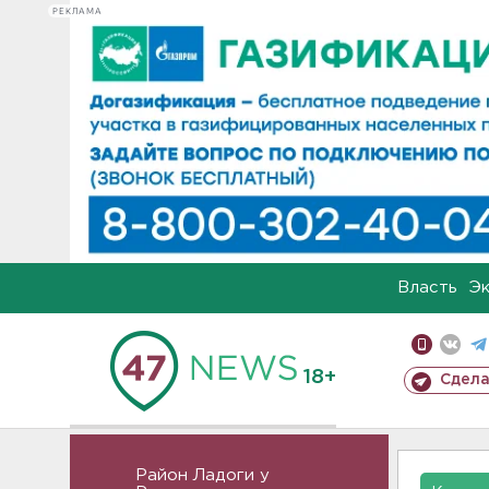
РЕКЛАМА
Власть
Э
18+
Сдела
Район Ладоги у