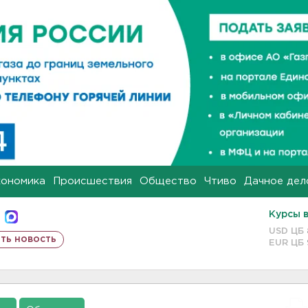
кономика
Происшествия
Общество
Чтиво
Дачное дел
Курсы 
USD ЦБ
ть новость
EUR ЦБ