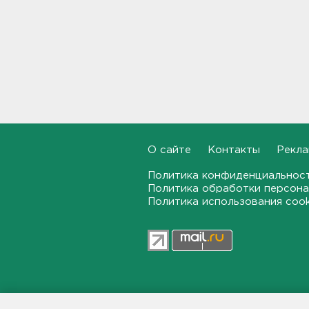
Тверской области
08:47
Выжившие летчики
пропавшего в Сибири
самолета из Ленобласти
эвакуированы
08:22
В годовщину вторжения
О сайте
Контакты
Рекла
ВСУ в Курскую область СК
рассказал, сколько человек
Политика конфиденциальнос
при этом погибли
Политика обработки персона
07:48
Политика использования coo
Взрывы прогремят в карьерах
Выборгского района
23:11, 05.08.2026
Кольцо сдавило палец.
Подарок на память обернулся
47news.ru — независимое интерн