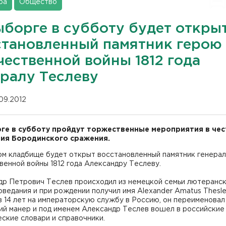
ра
Общество
ыборге в субботу будет откры
становленный памятник герою
чественной войны 1812 года
ералу Теслеву
.09.2012
ге в субботу пройдут торжественные мероприятия в чес
ия Бородинского сражения.
м кладбище будет открыт восстановленный памятник генерал
енной войны 1812 года Александру Теслеву.
др Петрович Теслев происходил из немецкой семьи лютеранс
ведания и при рождении получил имя Alexander Amatus Theslef
 14 лет на императорскую службу в Россию, он переименовал
ий манер и под именем Александр Теслев вошел в российские
ские словари и справочники.