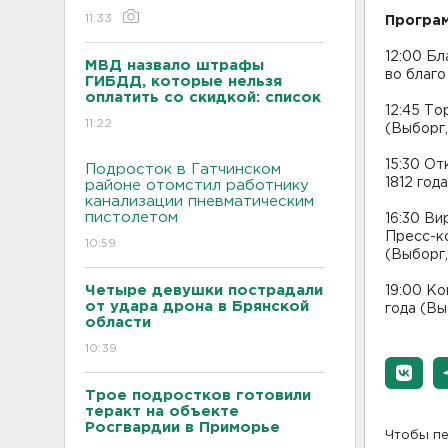
11:33
Програм
12:00 Б
МВД назвало штрафы
во благо
ГИБДД, которые нельзя
оплатить со скидкой: список
12:45 Т
11:22
(Выборг
15:30 О
Подросток в Гатчинском
1812 го
районе отомстил работнику
канализации пневматическим
пистолетом
16:30 Ви
Пресс-к
10:59
(Выборг
Четыре девушки пострадали
19:00 Ко
от удара дрона в Брянской
года (Вы
области
10:39
Трое подростков готовили
теракт на объекте
Росгвардии в Приморье
Чтобы пе