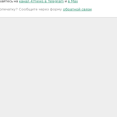
вайтесь на
канал 47news в Telegram
и
в Maх
 опечатку? Сообщите через форму
обратной связи
.