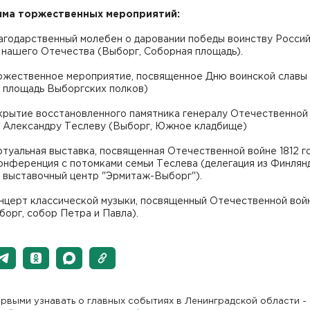
ма торжественных мероприятий:
лагодарственный молебен о даровании победы воинству Росси
 нашего Отечества (Выборг, Соборная площадь).
оржественное мероприятие, посвященное Дню воинской славы
, площадь Выборгских полков)
ткрытие восстановленного памятника генералу Отечественной
да Александру Теслеву (Выборг, Южное кладбище)
ртуальная выставка, посвященная Отечественной войне 1812 го
онференция с потомками семьи Теслева (делегация из Финлян
, выставочный центр "Эрмитаж-Выборг").
нцерт классической музыки, посвященный Отечественной войн
борг, собор Петра и Павла).
рвыми узнавать о главных событиях в Ленинградской области -