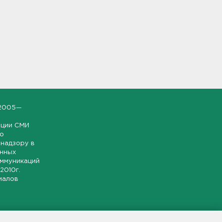
2005—
ации СМИ
но
надзору в
онных
оммуникаций
 2010г.
иалов
ской и