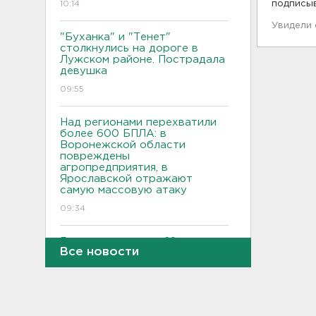
10:14
подписы
Увидели
"Буханка" и "Тенет"
столкнулись на дороге в
Лужском районе. Пострадала
девушка
09:55
Над регионами перехватили
более 600 БПЛА: в
Воронежской области
повреждены
агропредприятия, в
Ярославской отражают
самую массовую атаку
09:34
Грозы и жара до +28 ждут
Все новости
Ленобласть сегодня
09:08
Поврежден логистический
комплекс Wildberries в