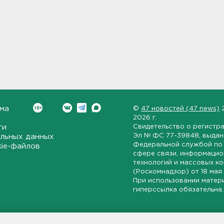
ма
©
47 новостей (47 news)
2026 г.
ти
Свидетельство о регистр
Эл № ФС 77-39848
, выда
льных данных
Федеральной службой по 
kie-файлов
сфере связи, информаци
технологий и массовых к
(Роскомнадзор) от
18 мая
При использовании матер
гиперссылка обязательна.
ет-издание, направленное на всестороннее освещение политиче