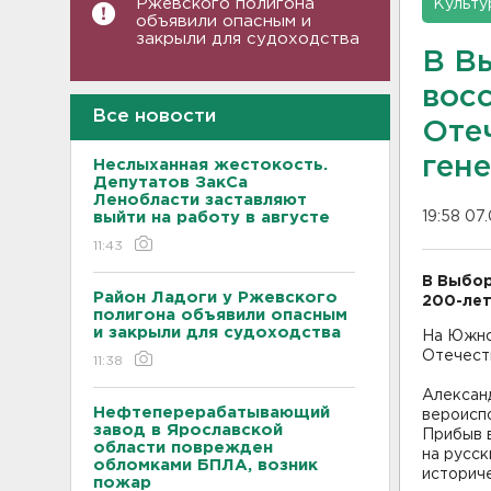
Ржевского полигона
Культу
объявили опасным и
закрыли для судоходства
В В
вос
Все новости
Оте
ген
Неслыханная жестокость.
Депутатов ЗакСа
Ленобласти заставляют
выйти на работу в августе
19:58 07
11:43
В Выбор
Район Ладоги у Ржевского
200-лет
полигона объявили опасным
и закрыли для судоходства
На Южно
Отечеств
11:38
Алексан
Нефтеперерабатывающий
вероиспо
завод в Ярославской
Прибыв в
области поврежден
на русск
обломками БПЛА, возник
историче
пожар