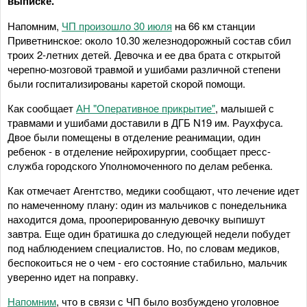
выписке.
Напомним,
ЧП произошло 30 июля
на 66 км станции
Приветнинское: около 10.30 железнодорожный состав сбил
троих 2-летних детей. Девочка и ее два брата с открытой
черепно-мозговой травмой и ушибами различной степени
были госпитализированы каретой скорой помощи.
Как сообщает
АН "Оперативное прикрытие"
, малышей с
травмами и ушибами доставили в ДГБ N19 им. Раухфуса.
Двое были помещены в отделение реанимации, один
ребенок - в отделение нейрохирургии, сообщает пресс-
служба городского Уполномоченного по делам ребенка.
Как отмечает Агентство, медики сообщают, что лечение идет
по намеченному плану: один из мальчиков с понедельника
находится дома, прооперированную девочку выпишут
завтра. Еще один братишка до следующей недели побудет
под наблюдением специалистов. Но, по словам медиков,
беспокоиться не о чем - его состояние стабильно, мальчик
уверенно идет на поправку.
Напомним
, что в связи с ЧП было возбуждено уголовное