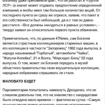
Богачеву даже припомнили факт, что он работал в «Группе
ЛСР» (а значит может отдавать предпочтение определенной
компании) и якобы имел там большое количество акций. От
последнего пункта он сразу же отрекся, заявив, что пакет в
его собственности был небольшой, да и с тем он давно
расстался. «Все должны находиться в равных условиях», -
твердо заявил он относительно первого пункта обвинения.
Примечательно, что, по данным 47News, сам Богачев
является страстным коллекционером старинных машин, в
его коллекции в частности "Запорожец" 1962 года выпуска, в
народе называемый "Горбатый", автомобили "Чайка",
"Жигули-Копейка", 21-я Волга, "Мерседес-Бенц" 52 года
выпуска. О том, может ли Богачев передать в музей
областного правительства свою внушительную коллекцию,
народные избранники спрашивать не стали.
МАЛОВАТО БУДЕТ
Парламентарии попытались намекнуть Дрозденко, что не
слишком довольны тем, что на знакомство с кандидатами
было отведено мало времени — фактически сутки. «Самую
лучшую песню можно испортить плохим исполнением.