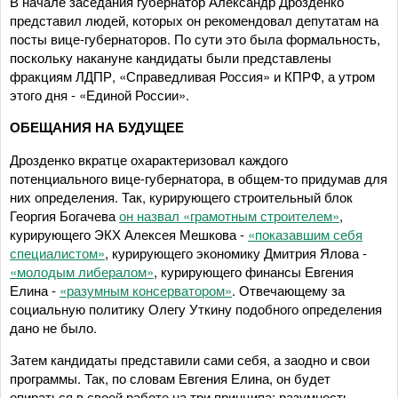
В начале заседания губернатор Александр Дрозденко
представил людей, которых он рекомендовал депутатам на
посты вице-губернаторов. По сути это была формальность,
поскольку накануне кандидаты были представлены
фракциям ЛДПР, «Справедливая Россия» и КПРФ, а утром
этого дня - «Единой России».
ОБЕЩАНИЯ НА БУДУЩЕЕ
Дрозденко вкратце охарактеризовал каждого
потенциального вице-губернатора, в общем-то придумав для
них определения. Так, курирующего строительный блок
Георгия Богачева
он назвал «грамотным строителем»
,
курирующего ЭКХ Алексея Мешкова -
«показавшим себя
специалистом»
, курирующего экономику Дмитрия Ялова -
«молодым либералом»
, курирующего финансы Евгения
Елина -
«разумным консерватором»
. Отвечающему за
социальную политику Олегу Уткину подобного определения
дано не было.
Затем кандидаты представили сами себя, а заодно и свои
программы. Так, по словам Евгения Елина, он будет
опираться в своей работе на три принципа: разумность,