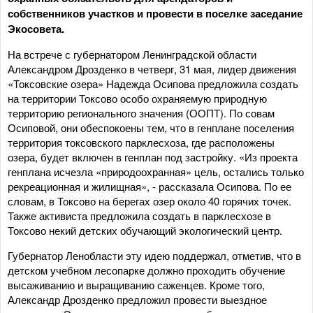
собственников участков и провести в поселке заседание
Экосовета.
На встрече с губернатором Ленинградской области
Александром Дрозденко в четверг, 31 мая, лидер движения
«Токсовские озера» Надежда Осипова предложила создать
на территории Токсово особо охраняемую природную
территорию регионального значения (ООПТ). По совам
Осиповой, они обеспокоены тем, что в генплане поселения
территория токсовского парклесхоза, где расположены
озера, будет включен в генплан под застройку. «Из проекта
генплана исчезла «природоохранная» цель, остались только
рекреационная и жилищная», - рассказала Осипова. По ее
словам, в Токсово на берегах озер около 40 горячих точек.
Также активиста предложила создать в парклесхозе в
Токсово некий детских обучающий экологический центр.
Губернатор Ленобласти эту идею поддержал, отметив, что в
детском учебном лесопарке должно проходить обучение
высаживанию и выращиванию саженцев. Кроме того,
Александр Дрозденко предложил провести выездное