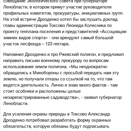
совещание Экологического совета при губернаторе
Ленобласти, в котором примут участие руководители
профильных комитетов, прокуратуры, инициативных групп.
На этой встрече Дрозденко хотел бы заслушать доклад
главы администрации Токсово Леонида Колесника по
проекту генплана поселения и представителей «Ассоциации
зимних видов спорта» - они арендуют самый большой
участок лесфонда – 123 гектара.
Напомнил Дрозденко и про Ржевский полигон, и предложил
направить письмо военному прокурору по вопросам
использования земли полигона. «Мы неоднократно
обращались к Минобороны с просьбой передать нам эту
землю, но получали отказы со ссылкой на то, что там
ведется деятельность. Лично я знаю много фактов - там
стоят особняки и расположены целые
незарегистрированные садоводства», - заявил губернатор
Ленобласти.
Для усиления охраны природы в Токсово Александр
Дрозденко потребовал разработать форму охранных
обязательств, которую обязаны будут подписывать