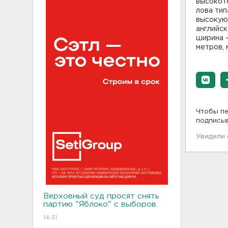
высокот
лова тип
высокую
английск
ширина 
метров, 
Чтобы пе
подписы
Увидели
Верховный суд просят снять
партию "Яблоко" с выборов
14:31