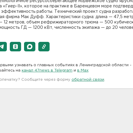
ехнологичное ресурсосберегающее норвежское судно ярусн
а «Гиер-II», которое на практике в Баренцевом море подтвер
 эффективность работы. Технический проект судна разработ
ая фирма Мак Дуфф. Характеристики судна: длина — 47,5 метр
— 12 метров, объем рефрижираторного трюма — 500 кубичес
мощность ГД — 1200 кВт, численность экипажа — до 20 челове
рвыми узнавать о главных событиях в Ленинградской области -
вайтесь на
канал 47news в Telegram
и
в Maх
 опечатку? Сообщите через форму
обратной связи
.