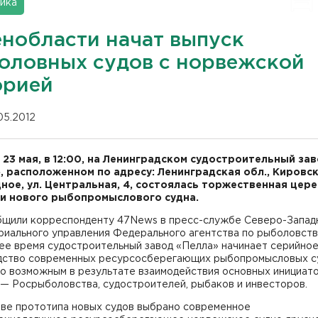
ика
енобласти начат выпуск
оловных судов с норвежской
орией
.05.2012
, 23 мая, в 12:00, на Ленинградском судостроительный за
, расположенном по адресу: Ленинградская обл., Кировск
дное, ул. Центральная, 4, состоялась торжественная цер
и нового рыбопромыслового судна.
бщили корреспонденту 47News в пресс-службе Северо-Запад
иального управления Федерального агентства по рыболовству
ее время судостроительный завод «Пелла» начинает серийно
дство современных ресурсосберегающих рыбопромысловых с
ло возможным в результате взаимодействия основных инициат
— Росрыболовства, судостроителей, рыбаков и инвесторов.
тве прототипа новых судов выбрано современное