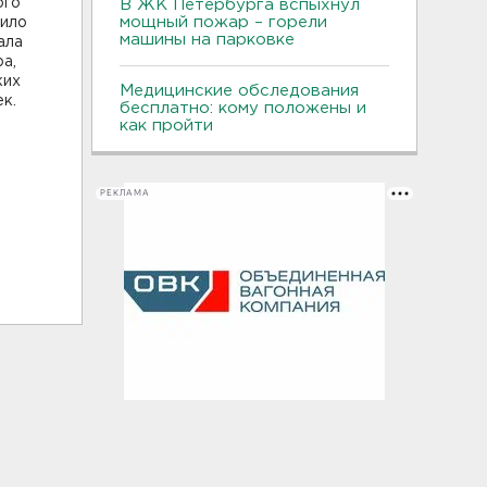
ого
В ЖК Петербурга вспыхнул
мощный пожар – горели
дило
машины на парковке
ала
а,
ких
Медицинские обследования
к.
бесплатно: кому положены и
как пройти
РЕКЛАМА