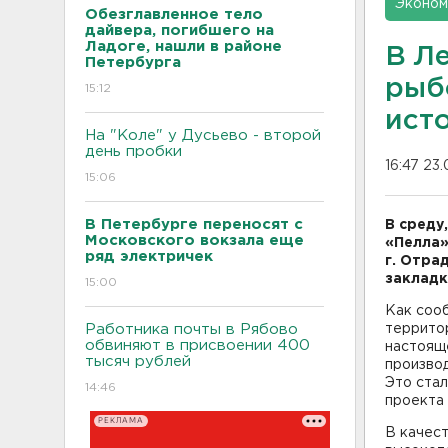
Эконом
Обезглавленное тело
дайвера, погибшего на
Ладоге, нашли в районе
В Л
Петербурга
рыб
15:12
ист
На "Коле" у Дусьево - второй
день пробки
16:47 23
15:06
В Петербурге переносят с
В среду
Московского вокзала еще
«Пелла»
ряд электричек
г. Отра
закладк
15:00
Как соо
Работника почты в Рябово
территор
обвиняют в присвоении 400
настоящ
тысяч рублей
произво
Это ста
14:46
проекта 
РЕКЛАМА
В качес