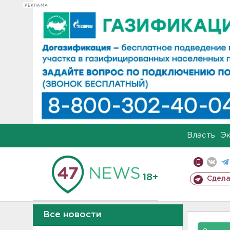
РЕКЛАМА
Власть
Э
18+
Сдела
Все новости