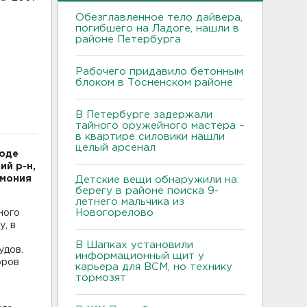
Обезглавленное тело дайвера,
погибшего на Ладоге, нашли в
районе Петербурга
Рабочего придавило бетонным
блоком в Тосненском районе
В Петербурге задержали
тайного оружейного мастера –
в квартире силовики нашли
целый арсенал
воде
ий р-н,
емония
Детские вещи обнаружили на
берегу в районе поиска 9-
летнего мальчика из
Новогорелово
ного
, в
е
В Шапках установили
удов.
информационный щит у
оров
карьера для ВСМ, но технику
тормозят