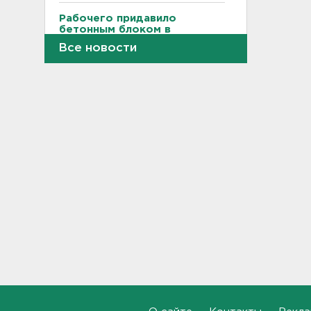
Рабочего придавило
бетонным блоком в
Тосненском районе
Все новости
14:25
Дачников ждет реверс на
"Скандинавии"
14:18
В Петербурге задержали
тайного оружейного мастера
– в квартире силовики нашли
целый арсенал
14:07
Минтранс предлагает
включить защиту трасс от
БПЛА в перечень дорожных
работ
13:55