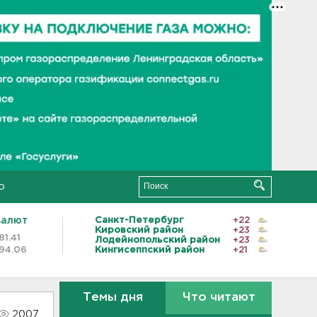
о
валют
Санкт-Петербург
+22
Кировский район
+23
81.41
Лодейнопольский район
+23
94.06
Кингисеппский район
+21
Темы дня
Что читают
2007