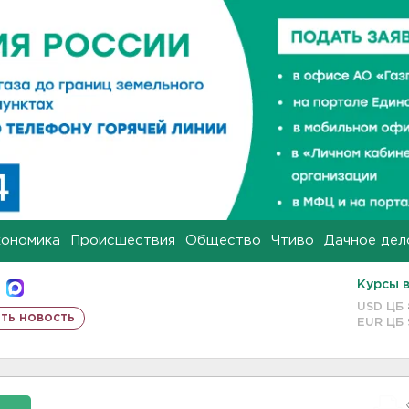
кономика
Происшествия
Общество
Чтиво
Дачное дел
Курсы 
USD ЦБ
ть новость
EUR ЦБ