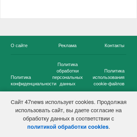
О сайте
Реклама
Контакты
Политика
обработки
Политика
Политика
персональных
использования
конфиденциальности
данных
cookie-файлов
Сайт 47news использует cookies. Продолжая
использовать сайт, вы даете согласие на
©
47 новостей (47 news)
2005 — 2026 г.
обработку данных в соответствии с
Свидетельство о регистрации СМИ Эл № ФС 77-39848, выдано
Федеральной службой по надзору в сфере связи,
.
политикой обработки cookies
информационных технологий и массовых коммуникаций
(Роскомнадзор) от 18 мая 2010г.