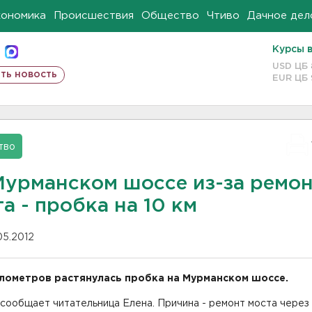
кономика
Происшествия
Общество
Чтиво
Дачное дел
Курсы 
USD ЦБ
ть новость
EUR ЦБ
тво
Мурманском шоссе из-за ремо
а - пробка на 10 км
05.2012
илометров растянулась пробка на Мурманском шоссе.
сообщает читательница Елена. Причина - ремонт моста через