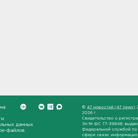
ма
©
47 новостей (47 news)
2026 г.
ти
Свидетельство о регистр
Эл № ФС 77-39848
, выда
льных данных
Федеральной службой по 
kie-файлов
сфере связи, информаци