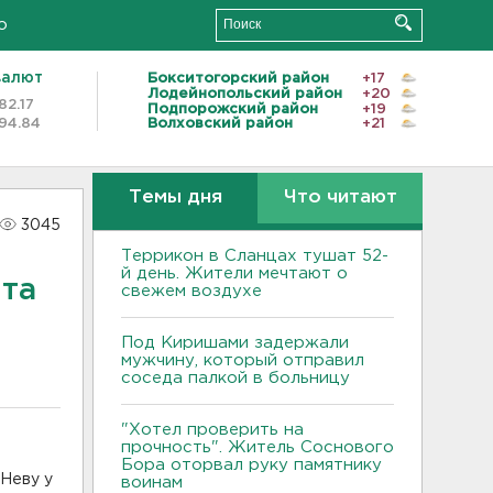
о
валют
Бокситогорский район
+17
Лодейнопольский район
+20
82.17
Подпорожский район
+19
94.84
Волховский район
+21
Темы дня
Что читают
3045
Террикон в Сланцах тушат 52-
й день. Жители мечтают о
нта
свежем воздухе
Под Киришами задержали
мужчину, который отправил
соседа палкой в больницу
"Хотел проверить на
прочность". Житель Соснового
Бора оторвал руку памятнику
 Неву у
воинам