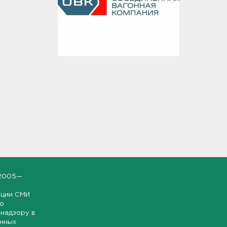
2005—
ации СМИ
но
надзору в
онных