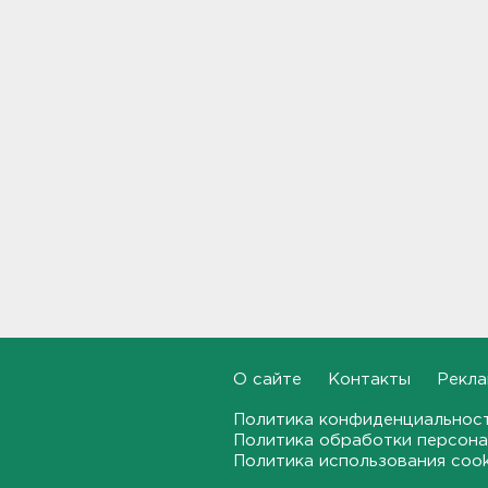
В Белгородской области при
атаке БПЛА ранены трое, на
Ильском НПЗ число
пострадавших выросло до
шести
15:37
Мужчину с яхты у острова
Сескар эвакуировали
вертолетом
15:12
О сайте
Контакты
Рекла
В Севастополе после атаки
Политика конфиденциальнос
БПЛА повреждены 15
многоквартирных домов и
Политика обработки персона
автомобили
Политика использования coo
14:57