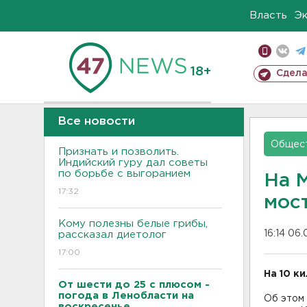
Власть
Э
18+
Сдела
Все новости
Общес
Признать и позволить.
Индийский гуру дал советы
по борьбе с выгоранием
На 
17:32
мост
Кому полезны белые грибы,
16:14 06.
рассказал диетолог
17:00
На 10 к
От шести до 25 с плюсом -
погода в Ленобласти на
Об этом 
воскресенье