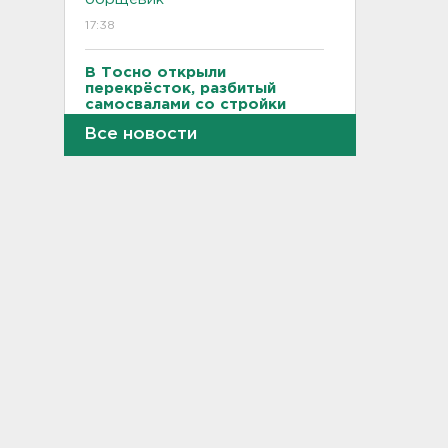
17:38
В Тосно открыли
перекрёсток, разбитый
самосвалами со стройки
ВСМ
Все новости
17:19
В вузы Петербурга по квоте
для участников СВО и их
детей поступили 3,4 тысячи
человек
16:57
Найдено тело
девятилетнего мальчика,
пропавшего в
Новогорелово. Он утонул
16:41
Бывшего директора Popcorn