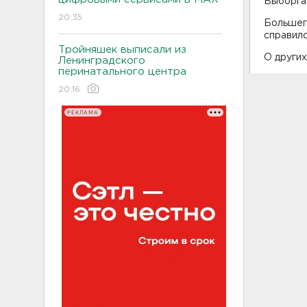
Выборга 
20:35
Большегр
справилс
Тройняшек выписали из
О други
Ленинградского
перинатального центра
20:16
РЕКЛАМА