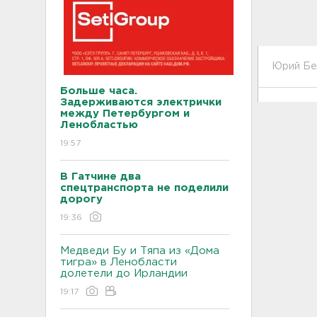
Юрий Бе
Больше часа.
Задерживаются электрички
между Петербургом и
Ленобластью
19:57
В Гатчине два
спецтранспорта не поделили
дорогу
19:36
Медведи Бу и Тяпа из «Дома
тигра» в Ленобласти
долетели до Ирландии
19:17