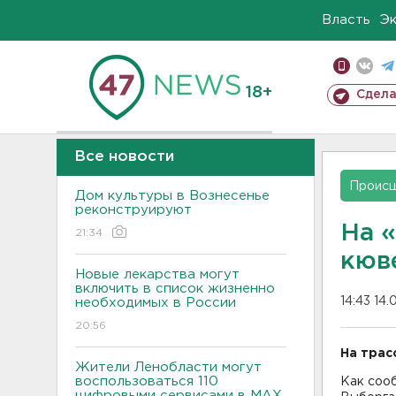
Власть
Э
18+
Сдела
Все новости
Проис
Дом культуры в Вознесенье
реконструируют
На 
21:34
кюв
Новые лекарства могут
включить в список жизненно
14:43 14.
необходимых в России
20:56
На трас
Жители Ленобласти могут
воспользоваться 110
Как соо
цифровыми сервисами в МАХ