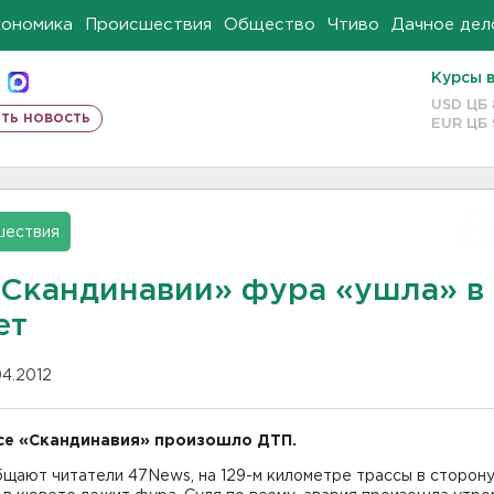
кономика
Происшествия
Общество
Чтиво
Дачное дел
Курсы 
USD ЦБ
ть новость
EUR ЦБ
шествия
«Скандинавии» фура «ушла» в
ет
04.2012
се «Скандинавия» произошло ДТП.
бщают читатели 47News, на 129-м километре трассы в сторон