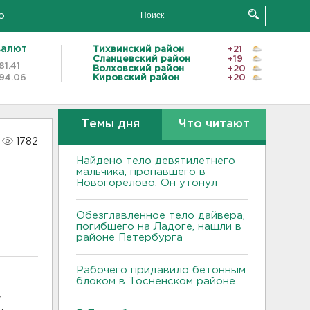
о
валют
Тихвинский район
+21
Сланцевский район
+19
81.41
Волховский район
+20
94.06
Кировский район
+20
Темы дня
Что читают
1782
Найдено тело девятилетнего
мальчика, пропавшего в
Новогорелово. Он утонул
Обезглавленное тело дайвера,
погибшего на Ладоге, нашли в
районе Петербурга
Рабочего придавило бетонным
блоком в Тосненском районе
у