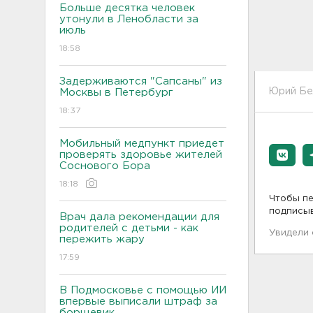
Больше десятка человек
утонули в Ленобласти за
июль
18:58
Задерживаются "Сапсаны" из
Юрий Бе
Москвы в Петербург
18:37
Мобильный медпункт приедет
проверять здоровье жителей
Соснового Бора
18:18
Чтобы пе
подписы
Врач дала рекомендации для
родителей с детьми - как
Увидели
пережить жару
17:59
В Подмосковье с помощью ИИ
впервые выписали штраф за
борщевик