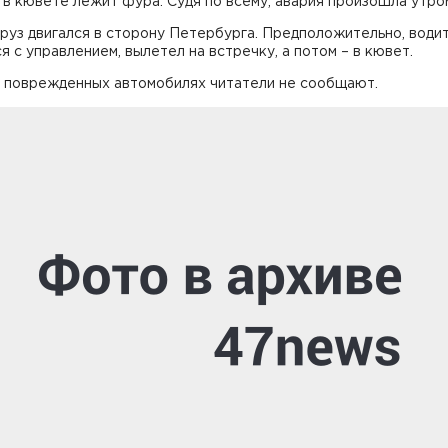
в кювете лежит фура. Судя по всему, авария произошла утро
уз двигался в сторону Петербурга. Предположительно, водит
я с управлением, вылетел на встречку, а потом – в кювет.
х поврежденных автомобилях читатели не сообщают.