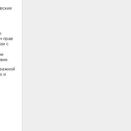
овские
о
м прав
зи с
не
вие.
 важной
о и