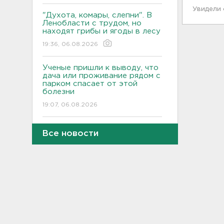
Увидели
"Духота, комары, слепни". В
Ленобласти с трудом, но
находят грибы и ягоды в лесу
19:36, 06.08.2026
Ученые пришли к выводу, что
дача или проживание рядом с
парком спасает от этой
болезни
19:07, 06.08.2026
Для иностранных
Все новости
абитуриентов хотят ввести
экзамен по русскому
18:49, 06.08.2026
Смертельное ДТП
произошло на КАД у Низино
18:23, 06.08.2026