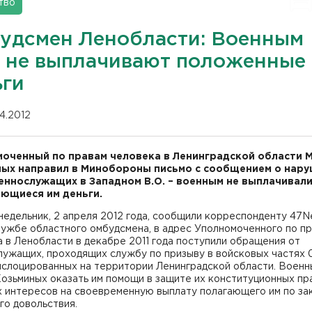
тво
удсмен Ленобласти: Военным
 не выплачивают положенные
ьги
04.2012
оченный по правам человека в Ленинградской области 
ых направил в Минобороны письмо с сообщением о нар
еннослужащих в Западном В.О. – военным не выплачивал
ющиеся им деньги.
недельник, 2 апреля 2012 года, сообщили корреспонденту 47N
лужбе областного омбудсмена, в адрес Уполномоченного по п
 в Ленобласти в декабре 2011 года поступили обращения от
ужащих, проходящих службу по призыву в войсковых частях 0
ислоцированных на территории Ленинградской области. Воен
озьминых оказать им помощи в защите их конституционных пр
х интересов на своевременную выплату полагающего им по за
го довольствия.