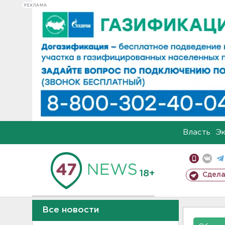
РЕКЛАМА
Власть
Э
18+
Сдела
Все новости