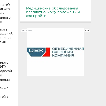
она «О
Медицинские обследования
ольких
бесплатно: кому положены и
и и
как пройти
енного
х.
лся в
РЕКЛАМА
ащений.
рушения
ремя
нного
 ФГУ
радской
го
сления
также
тей в