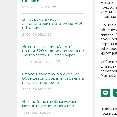
Гатчине
Некачес
21:12, 06.08.2026
предост
карты, 
вызывае
В Госдуму внесут
законопроект об отмене ЕГЭ
По имею
в России
обеспеч
21:02, 06.08.2026
мнению 
военносл
передаче
Волонтеры "ЛизаАлерт"
офицеров
нашли 320 человек за месяц в
могут на
Ленобласти и Петербурге
«Убедит
20:40, 06.08.2026
для вое
своевре
Стало известно, во сколько
Михаила
обойдется собрать ребенка в
школу на ресейле
20:18, 06.08.2026
В Ленобласти обнаружили
могильник эпохи неолита
Чтобы пе
19:55, 06.08.2026
подписы