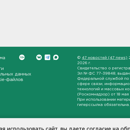
ма
©
47 новостей (47 news)
2026 г.
ти
Свидетельство о регистр
Эл № ФС 77-39848
, выда
льных данных
Федеральной службой по 
kie-файлов
сфере связи, информаци
технологий и массовых к
(Роскомнадзор) от
18 мая
При использовании матер
гиперссылка обязательна.
ет-издание, направленное на всестороннее освещение политиче
ской области, экономической и инвестиционной активности в ре
я использовать сайт, вы даете согласие на об