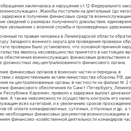
 обращения заключалась в нарушении ст.12 Федерального зак
 военнослужащих». Жалобы поступили на длительные (до неск
) задержки в получении финансовых средств военнослужащим
ие сведений о размерах полученного довольствия, единоврем
при увольнении с военной службы и произведённых удержания
ченный по правам человека в Ленинградской области обрати
уру Западного военного округа для проведения проверки обр
тате проверки было установлено, что основной причиной на
ательства явилось несовершенство принятого в настоящее в
ма обеспечения военнослужащих финансовым довольствием и
е должностных лиц централизованного финансового органа.
ние финансовых органов в воинских частях и передача, в
ствии с ведомственными актами министерства обороны РФ, да
ния на централизованные органы, в частности на филиал № 2
ение финансового обеспечения по Санкт-Петербургу, Ленинг
 и Республике Карелия», привело к задержке выплат денежно
твия. А также невозможности осуществить контроль его начи
лужащим всех категорий, и к увеличению сроков прохождения
ов об оплате командировочных, суточных, отпускных и др., а 
ию необходимых финансовых документов военнослужащими и
нием финансово-хозяйственной деятельности командиров час