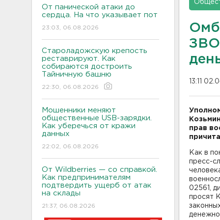
Общес
От панической атаки до
сердца. На что указывает пот
Омб
23:03, 06.08.2026
ЗВО
Староладожскую крепость
ден
реставрируют. Как
собираются достроить
Тайничную башню
13:11 02.
22:30, 06.08.2026
Мошенники меняют
Уполном
общественные USB-зарядки.
Козьмин
Как уберечься от кражи
прав во
данных
причита
22:02, 06.08.2026
Как в по
пресс-с
От Wildberries — со справкой.
человека
Как предпринимателям
военносл
подтвердить ущерб от атак
02561, д
на склады
просят К
законны
21:37, 06.08.2026
денежно