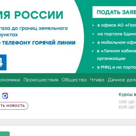
кономика
Происшествия
Общество
Чтиво
Дачное дел
Курсы 
USD ЦБ
ть новость
EUR ЦБ