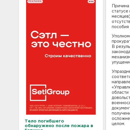
РЕКЛАМА
Причина
статусе
месяцев
отсутств
пособия 
Уполномо
прокурат
В резуль
законод
механиз
упущени
Упраздне
соответ
направле
«Управл
области
довольс
военнос
документ
получен
осложне
Тело погибшего
целом.
обнаружено после пожара в