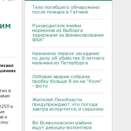
Тело погибшего обнаружено
после пожара в Гатчине
 им
Руководителя ячейки
мормонов из Выборга
задержали за финансирование
ФБК*
Назначено первое заседание
по делу об убийстве 9-летнего
мальчика из Петербурга
Михаил
ушениях
и
Лобовая авария собрала
пробку больше 8 км на "Коле"
- фото
ews в
равам
Жителей Ленобласти
предупреждают, что погода
2511 и
завтра испортится, и серьезно
ные
ав и
кону
Во Всеволожском районе
ищут девушку-волонтера