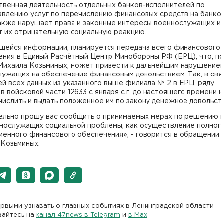
твенная деятельность отдельных банков-исполнителей по
авлению услуг по перечислению финансовых средств на банк
также нарушает права и законные интересы военнослужащих и
т их отрицательную социальную реакцию.
щейся информации, планируется передача всего финансового
ения в Единый Расчётный Центр Минобороны РФ (ЕРЦ), что, п
Михаила Козьминых, может привести к дальнейшим нарушение
ужащих на обеспечение финансовым довольствием. Так, в свя
й всех данных из указанного выше филиала № 2 в ЕРЦ, ряду
 войсковой части 12633 с января с.г. до настоящего времени 
числить и выдать положенное им по закону денежное довольст
ельно прошу вас сообщить о принимаемых мерах по решению
ннослужащих социальной проблемы, как осуществление полног
менного финансового обеспечения», - говорится в обращении
 Козьминых.
рвыми узнавать о главных событиях в Ленинградской области -
вайтесь на
канал 47news в Telegram
и
в Maх