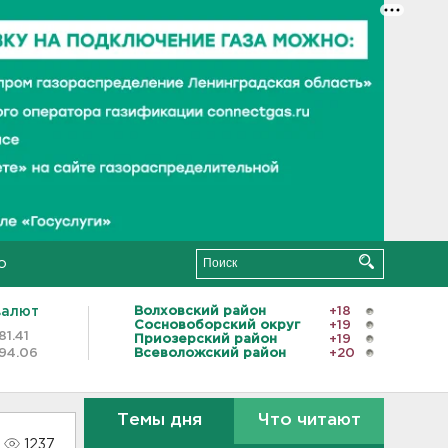
о
валют
Волховский район
+18
Сосновоборский округ
+19
81.41
Приозерский район
+19
94.06
Всеволожский район
+20
Темы дня
Что читают
1237