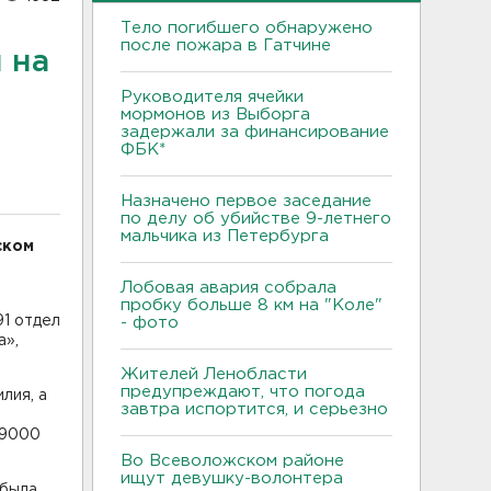
Тело погибшего обнаружено
после пожара в Гатчине
 на
Руководителя ячейки
мормонов из Выборга
задержали за финансирование
ФБК*
Назначено первое заседание
по делу об убийстве 9-летнего
мальчика из Петербурга
ском
Лобовая авария собрала
пробку больше 8 км на "Коле"
91 отдел
- фото
а»,
Жителей Ленобласти
предупреждают, что погода
лия, а
завтра испортится, и серьезно
 9000
Во Всеволожском районе
ищут девушку-волонтера
 была