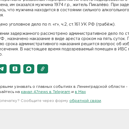
ена, им оказался мужчина 1974 г.р., житель Пикалёво. При за
сь, что мужчина находится в состоянии сильного алкогольног
я.
но уголовное дело по п. «г», ч.2, ст.161 УК РФ (грабёж).
нии задержанного рассмотрено административное дело по ст. 
Ф , назначено наказание в виде ареста сроком на пять суток. 
ию срока административного наказания решится вопрос об из
есечения. В настоящее время подозреваемый помещен в ИВС г
о.
рвыми узнавать о главных событиях в Ленинградской области -
вайтесь на
канал 47news в Telegram
и
в Maх
 опечатку? Сообщите через форму
обратной связи
.