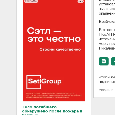
РЕКЛАМА
установл
выяснило
опьянени
Возбужде
В отноше
1 КоАП Р
истечен
меры пр
Пикалев
Чтобы пе
подписы
Увидели
Тело погибшего
обнаружено после пожара в