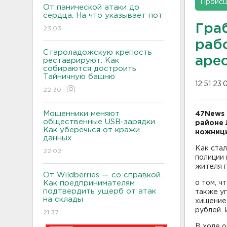
Проис
От панической атаки до
сердца. На что указывает пот
Гра
23:03
раб
Староладожскую крепость
арес
реставрируют. Как
собираются достроить
Тайничную башню
12:51 23.
22:30
Мошенники меняют
47News
общественные USB-зарядки.
районе 
Как уберечься от кражи
ножницы
данных
Как стал
22:02
полиции 
жителя г
От Wildberries — со справкой.
Как предпринимателям
о том, ч
подтвердить ущерб от атак
также у
на склады
хищение
рублей. 
21:37
В ходе 