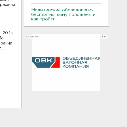
держании
о
Медицинские обследования
бесплатно: кому положены и
как пройти
20.1 ч.
РЕКЛАМА
По
брании
.