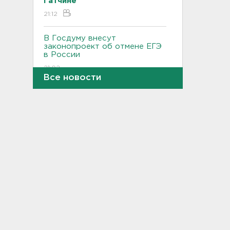
Гатчине
21:12
В Госдуму внесут
законопроект об отмене ЕГЭ
в России
21:02
Все новости
Волонтеры "ЛизаАлерт"
нашли 320 человек за месяц в
Ленобласти и Петербурге
20:40
Стало известно, во сколько
обойдется собрать ребенка в
школу на ресейле
20:18
В Ленобласти обнаружили
могильник эпохи неолита
19:55