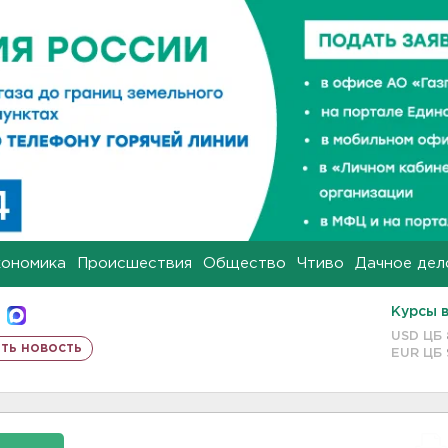
кономика
Происшествия
Общество
Чтиво
Дачное дел
Курсы 
USD ЦБ
ть новость
EUR ЦБ