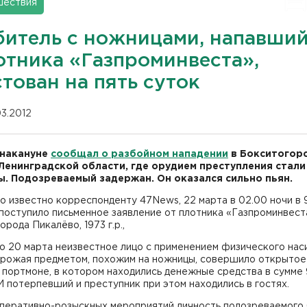
шествия
битель с ножницами, напавший
отника «Газпроминвеста»,
тован на пять суток
03.2012
 накануне
сообщал о разбойном нападении
в Бокситогор
Ленинградской области, где орудием преступления стали
. Подозреваемый задержан. Он оказался сильно пьян.
о известно корреспонденту 47News, 22 марта в 02.00 ночи в 
поступило письменное заявление от плотника «Газпроминвест
орода Пикалёво, 1973 г.р.,
то 20 марта неизвестное лицо с применением физического наси
грожая предметом, похожим на ножницы, совершило открытое
 портмоне, в котором находились денежные средства в сумме
И потерпевший и преступник при этом находились в гостях.
оперативно-розыскных мероприятий личность подозреваемого