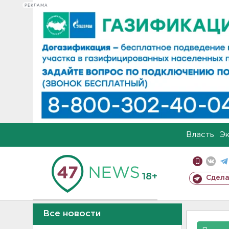
РЕКЛАМА
Власть
Э
18+
Сдела
Все новости