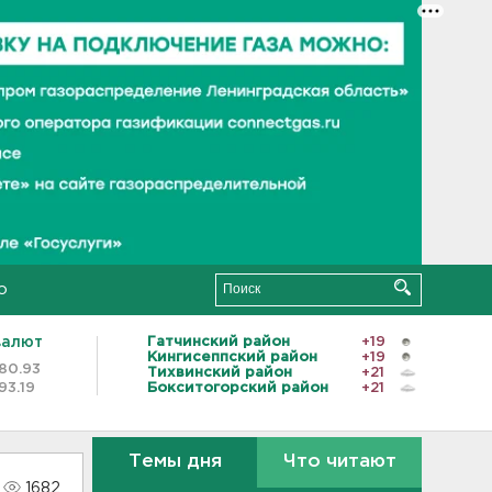
о
валют
Гатчинский район
+19
Кингисеппский район
+19
80.93
Тихвинский район
+21
93.19
Бокситогорский район
+21
Темы дня
Что читают
1682