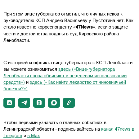
При этом вице губернатор отметил, что личных исков к
руководителю КСП Андрею Васильеву у Пустотина нет. Как
стало известно корреспонденту
«47News»
, иски о защите
чести и достоинства поданы в суд Кировского района
Ленобласти.
С историей конфликта вице-губернатора с КСП Ленобласти
вы можете ознакомиться
здесь («Вице-губернатора
Ленобласти снова обвиняют в нецелевом использовании
средств»)
и
здесь («Как найти лекарство от чиновничьей
болезни?»)
.
Чтобы первыми узнавать о главных событиях в
Ленинградской области - подписывайтесь на
канал 47news в
Telegram
и
в Maх